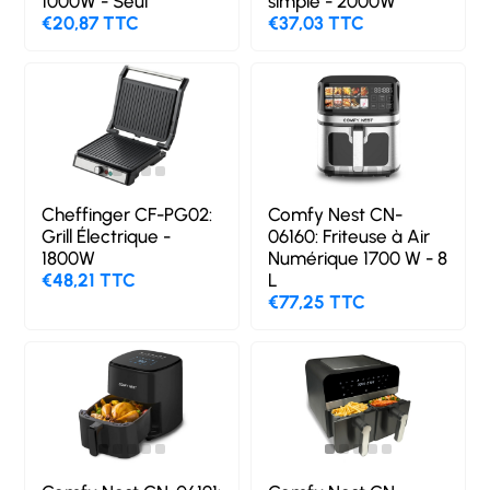
1000W - Seul
simple - 2000W
€20,87 TTC
€37,03 TTC
Cheffinger CF-PG02:
Comfy Nest CN-
Grill Électrique -
06160: Friteuse à Air
1800W
Numérique 1700 W - 8
€48,21 TTC
L
€77,25 TTC