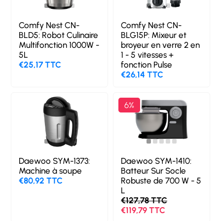
Comfy Nest CN-
Comfy Nest CN-
BLD5: Robot Culinaire
BLG15P: Mixeur et
Multifonction 1000W -
broyeur en verre 2 en
5L
1 - 5 vitesses +
€25,17 TTC
fonction Pulse
€26,14 TTC
6%
Daewoo SYM-1373:
Daewoo SYM-1410:
Machine à soupe
Batteur Sur Socle
€80,92 TTC
Robuste de 700 W - 5
L
€127,78 TTC
€119,79 TTC