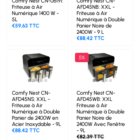
Comfy Nest CN-06191:
Comfy Nest CN-
Friteuse à Air
AFD45NB: XXL -
Numérique 1400 W -
Friteuse à Air
5L
Numérique à Double
€59,63 TTC
Panier Noire de
2400W - 9 L
€88,42 TTC
5%
Comfy Nest CN-
Comfy Nest CN-
AFD45NS: XXL -
AFD45WB: XXL
Friteuse à Air
Friteuse à Air
Numérique à Double
Numérique à Double
Panier de 2400W en
Panier Noire de
Acier Inoxydable - 9L
2400W Avec Fenêtre
€88,42 TTC
- 9L
€82,39 TTC