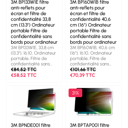
3M BP133W1E filtre
3M BP160W1B filtre
anti-reflets pour
anti-reflets pour
écran et filtre de
écran et filtre de
confidentialité 33,8
confidentialité 40,6
cm (13.3") Ordinateur
cm (16") Ordinateur
portable Filtre de
portable Filtre de
confidentialité sans
confidentialité sans
bords pour ordinateur
bords pour ordinateur
3M BP133W1E, 33,8 cm
3M BP160W1B, 40,6 cm
(13.3"), 16:10, Ordinateur
(16"), 16:10, Ordinateur
portable, Filtre de
portable, Filtre de
confidentialité sans
confidentialité sans
bords pour ordinateur,
€84,52 TTC
bords pour ordinateur,
€101,66 TTC
Anti-blue, Anti-reflet
Anti-reflet
€58,52 TTC
€70,39 TTC
31%
3M BPNDE001 filtre
3M BPTAP001 filtre