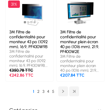
Moniteur, Type: Filtre
Moniteur, Type: Filtre
31%
de confidentialité sans
de confidentialité sans
bords pour ordinateur.
bords pour ordinateur.
Finition de surface:
Finition de surface:
Brillante/mate,
Brillante/mate,
Fonctions de
Fonctions de
protection: Résistant
protection: Résistant
3M Filtre de
3M Filtre de
aux rayures. Poids: 177
aux rayures. Poids: 168
confidentialité pour
confidentialité pour
g
g
moniteur 43 po (1092
moniteur plein écran
mm), 16:9, PF430W9B
40 po (1016 mm), 21:9,
3M Filtre de
PF400W2E
confidentialité pour
3M Filtre de
moniteur 43 po (1092
confidentialité pour
mm), 16:9, PF430W9B.
moniteur plein écran
Taille maximale de
€350,78 TTC
40 po (1016 mm), 21:9,
l’écran: 109,2 cm (43").
€242,86 TTC
PF400W2E. Taille
€207,84 TTC
Format d'image: 16:9.
maximale de l’écran:
Convient pour:
101,6 cm (40"). Format
Moniteur, Type: Filtre
d'image: 21:9. Convient
1
2
3
4
5
de confidentialité sans
pour: Moniteur, Type:
bords pour ordinateur.
Filtre de confidentialité
Finition de surface:
sans bords pour
Brillante/mate,
ordinateur. Finition de