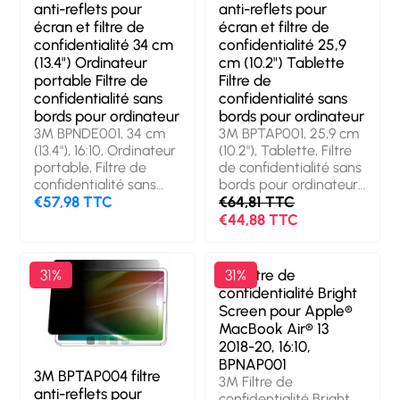
anti-reflets pour
anti-reflets pour
écran et filtre de
écran et filtre de
confidentialité 34 cm
confidentialité 25,9
(13.4") Ordinateur
cm (10.2") Tablette
portable Filtre de
Filtre de
confidentialité sans
confidentialité sans
bords pour ordinateur
bords pour ordinateur
3M BPNDE001, 34 cm
3M BPTAP001, 25,9 cm
(13.4"), 16:10, Ordinateur
(10.2"), Tablette, Filtre
portable, Filtre de
de confidentialité sans
confidentialité sans
bords pour ordinateur,
bords pour ordinateur,
€57,98 TTC
Anti-reflet
€64,81 TTC
Anti-reflet
€44,88 TTC
31%
3M Filtre de
31%
confidentialité Bright
Screen pour Apple®
MacBook Air® 13
2018-20, 16:10,
BPNAP001
3M BPTAP004 filtre
3M Filtre de
anti-reflets pour
confidentialité Bright