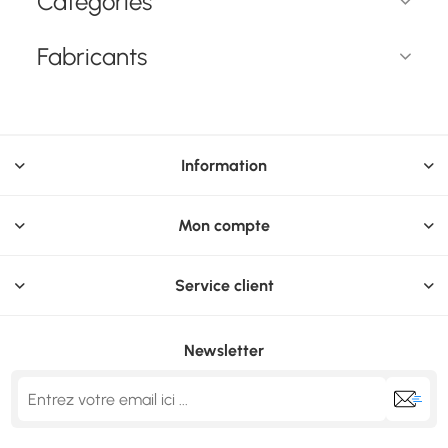
Catégories
Fonctions de
surface: Brillante/mate.
protection: Résistant
Poids: 210 g
aux rayures. Poids: 317
Fabricants
g
Information
Mon compte
Service client
Newsletter