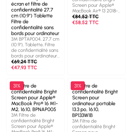
écran et filtre de
Screen pour Apple®
confidentialité 27,7
MacBook Air® 13 2018-
cm (10.9") Tablette
20, 16:10, BPNAP001.
€84,52 TTC
Filtre de
Taille maximale de
€58,52 TTC
confidentialité sans
l’écran: 33,8 cm (13.3").
bords pour ordinateur
Format d'image: 16:10.
Convient pour:
3M BPTAP004, 27,7 cm
Ordinateur portable,
(10.9"), Tablette, Filtre
Type: Filtre de
de confidentialité sans
confidentialité sans
bords pour ordinateur,
bords pour ordinateur.
Anti-reflet
€69,24 TTC
Finition de surface:
€47,93 TTC
Brillant, Fonctions de
protection: Résistant à
la poussière, Résistant
3M Filtre de
31%
3M Filtre de
31%
aux rayures,
confidentialité Bright
confidentialité Bright
Transmission de la
Screen pour Apple®
Screen pour
lumière: 85%, Limites
MacBook Pro® 16 M1-
ordinateur portable
de l’angle de vue: 60°.
M2, 16:10, BPNAP005
13.3 po, 16:10,
Poids: 30 g
3M Filtre de
BP133W1B
confidentialité Bright
3M Filtre de
Screen pour Apple®
confidentialité Bright
MacBook Pro® 16 M1-