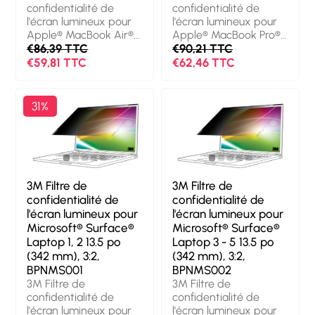
de l’angle de vue: 60°.
Poids: 31 g
confidentialité de
confidentialité de
Poids: 35 g
l'écran lumineux pour
l'écran lumineux pour
Apple® MacBook Air®
Apple® MacBook Pro®
13 M2-M4, 16:10,
€86,39 TTC
14 M1-M4, 16:10,
€90,21 TTC
BPNAP006. Taille
BPNAP003. Taille
€59,81 TTC
€62,46 TTC
maximale de l’écran:
maximale de l’écran:
34,5 cm (13.6"). Format
36,1 cm (14.2"). Format
d'image: 16:10. Convient
d'image: 16:10. Convient
31%
pour: Ordinateur
pour: Ordinateur
portable, Type: Filtre
portable, Type: Filtre
de confidentialité sans
de confidentialité sans
bords pour ordinateur.
bords pour ordinateur.
Finition de surface:
Finition de surface:
Brillante/mate,
Brillante/mate,
3M Filtre de
3M Filtre de
Fonctions de
Fonctions de
confidentialité de
confidentialité de
protection: Résistant
protection: Résistant
l'écran lumineux pour
l'écran lumineux pour
aux rayures,
aux rayures,
Microsoft® Surface®
Microsoft® Surface®
Transmission de la
Transmission de la
Laptop 1, 2 13.5 po
Laptop 3 - 5 13.5 po
lumière: 85%, Limites
lumière: 85%, Limites
(342 mm), 3:2,
(342 mm), 3:2,
de l’angle de vue: 60°.
de l’angle de vue: 60°.
BPNMS001
BPNMS002
Poids: 31 g
Poids: 33 g
3M Filtre de
3M Filtre de
confidentialité de
confidentialité de
l'écran lumineux pour
l'écran lumineux pour