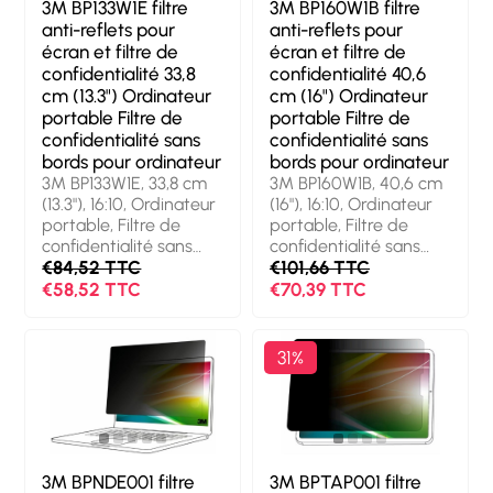
3M BP133W1E filtre
3M BP160W1B filtre
anti-reflets pour
anti-reflets pour
écran et filtre de
écran et filtre de
confidentialité 33,8
confidentialité 40,6
cm (13.3") Ordinateur
cm (16") Ordinateur
portable Filtre de
portable Filtre de
confidentialité sans
confidentialité sans
bords pour ordinateur
bords pour ordinateur
3M BP133W1E, 33,8 cm
3M BP160W1B, 40,6 cm
(13.3"), 16:10, Ordinateur
(16"), 16:10, Ordinateur
portable, Filtre de
portable, Filtre de
confidentialité sans
confidentialité sans
bords pour ordinateur,
€84,52 TTC
bords pour ordinateur,
€101,66 TTC
Anti-blue, Anti-reflet
Anti-reflet
€58,52 TTC
€70,39 TTC
31%
3M BPNDE001 filtre
3M BPTAP001 filtre