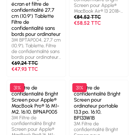
écran et filtre de
Screen pour Apple®
confidentialité 27,7
MacBook Air® 13 2018-
cm (10.9") Tablette
20, 16:10, BPNAP001.
€84,52 TTC
Filtre de
Taille maximale de
€58,52 TTC
confidentialité sans
l’écran: 33,8 cm (13.3").
bords pour ordinateur
Format d'image: 16:10.
Convient pour:
3M BPTAP004, 27,7 cm
Ordinateur portable,
(10.9"), Tablette, Filtre
Type: Filtre de
de confidentialité sans
confidentialité sans
bords pour ordinateur,
bords pour ordinateur.
Anti-reflet
€69,24 TTC
Finition de surface:
€47,93 TTC
Brillant, Fonctions de
protection: Résistant à
la poussière, Résistant
3M Filtre de
31%
3M Filtre de
31%
aux rayures,
confidentialité Bright
confidentialité Bright
Transmission de la
Screen pour Apple®
Screen pour
lumière: 85%, Limites
MacBook Pro® 16 M1-
ordinateur portable
de l’angle de vue: 60°.
M2, 16:10, BPNAP005
13.3 po, 16:10,
Poids: 30 g
3M Filtre de
BP133W1B
confidentialité Bright
3M Filtre de
Screen pour Apple®
confidentialité Bright
MacBook Pro® 16 M1-