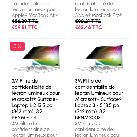
de l’angle de vue: 60°.
Poids: 31 g
confidentialité de
confidentialité de
Poids: 35 g
l'écran lumineux pour
l'écran lumineux pour
Apple® MacBook Air®
Apple® MacBook Pro®
13 M2-M4, 16:10,
€86,39 TTC
14 M1-M4, 16:10,
€90,21 TTC
BPNAP006. Taille
BPNAP003. Taille
€59,81 TTC
€62,46 TTC
maximale de l’écran:
maximale de l’écran:
34,5 cm (13.6"). Format
36,1 cm (14.2"). Format
d'image: 16:10. Convient
d'image: 16:10. Convient
31%
pour: Ordinateur
pour: Ordinateur
portable, Type: Filtre
portable, Type: Filtre
de confidentialité sans
de confidentialité sans
bords pour ordinateur.
bords pour ordinateur.
Finition de surface:
Finition de surface:
Brillante/mate,
Brillante/mate,
3M Filtre de
3M Filtre de
Fonctions de
Fonctions de
confidentialité de
confidentialité de
protection: Résistant
protection: Résistant
l'écran lumineux pour
l'écran lumineux pour
aux rayures,
aux rayures,
Microsoft® Surface®
Microsoft® Surface®
Transmission de la
Transmission de la
Laptop 1, 2 13.5 po
Laptop 3 - 5 13.5 po
lumière: 85%, Limites
lumière: 85%, Limites
(342 mm), 3:2,
(342 mm), 3:2,
de l’angle de vue: 60°.
de l’angle de vue: 60°.
BPNMS001
BPNMS002
Poids: 31 g
Poids: 33 g
3M Filtre de
3M Filtre de
confidentialité de
confidentialité de
l'écran lumineux pour
l'écran lumineux pour