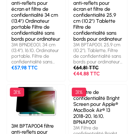
anti-reflets pour
anti-reflets pour
écran et filtre de
écran et filtre de
confidentialité 34 cm
confidentialité 25,9
(13.4") Ordinateur
cm (10.2") Tablette
portable Filtre de
Filtre de
confidentialité sans
confidentialité sans
bords pour ordinateur
bords pour ordinateur
3M BPNDE001, 34 cm
3M BPTAP001, 25,9 cm
(13.4"), 16:10, Ordinateur
(10.2"), Tablette, Filtre
portable, Filtre de
de confidentialité sans
confidentialité sans
bords pour ordinateur,
bords pour ordinateur,
€57,98 TTC
Anti-reflet
€64,81 TTC
Anti-reflet
€44,88 TTC
31%
3M Filtre de
31%
confidentialité Bright
Screen pour Apple®
MacBook Air® 13
2018-20, 16:10,
BPNAP001
3M BPTAP004 filtre
3M Filtre de
anti-reflets pour
confidentialité Bright