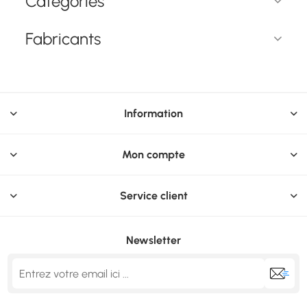
Catégories
Fonctions de
surface: Brillante/mate.
protection: Résistant
Poids: 210 g
aux rayures. Poids: 317
Fabricants
g
Information
Mon compte
Service client
Newsletter