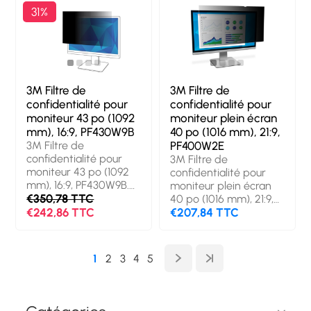
Moniteur, Type: Filtre
Moniteur, Type: Filtre
31%
de confidentialité sans
de confidentialité sans
bords pour ordinateur.
bords pour ordinateur.
Finition de surface:
Finition de surface:
Brillante/mate,
Brillante/mate,
Fonctions de
Fonctions de
protection: Résistant
protection: Résistant
3M Filtre de
3M Filtre de
aux rayures. Poids: 177
aux rayures. Poids: 168
confidentialité pour
confidentialité pour
g
g
moniteur 43 po (1092
moniteur plein écran
mm), 16:9, PF430W9B
40 po (1016 mm), 21:9,
3M Filtre de
PF400W2E
confidentialité pour
3M Filtre de
moniteur 43 po (1092
confidentialité pour
mm), 16:9, PF430W9B.
moniteur plein écran
Taille maximale de
€350,78 TTC
40 po (1016 mm), 21:9,
l’écran: 109,2 cm (43").
€242,86 TTC
PF400W2E. Taille
€207,84 TTC
Format d'image: 16:9.
maximale de l’écran:
Convient pour:
101,6 cm (40"). Format
Moniteur, Type: Filtre
d'image: 21:9. Convient
1
2
3
4
5
de confidentialité sans
pour: Moniteur, Type:
bords pour ordinateur.
Filtre de confidentialité
Finition de surface:
sans bords pour
Brillante/mate,
ordinateur. Finition de