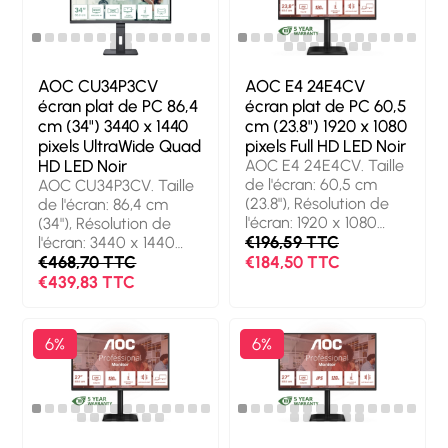
intégrés.
Concentrateur USB
intégré, Version du
concentrateur USB: 3.2
Gen 1 (3.1 Gen 1).
AOC CU34P3CV
AOC E4 24E4CV
Montage VESA,
écran plat de PC 86,4
écran plat de PC 60,5
Réglage de la hauteur.
cm (34") 3440 x 1440
cm (23.8") 1920 x 1080
Couleur du produit:
pixels UltraWide Quad
pixels Full HD LED Noir
Noir
HD LED Noir
AOC E4 24E4CV. Taille
de l'écran: 60,5 cm
AOC CU34P3CV. Taille
(23.8"), Résolution de
de l'écran: 86,4 cm
l'écran: 1920 x 1080
(34"), Résolution de
pixels, Type HD: Full
€196,59 TTC
l'écran: 3440 x 1440
HD, Technologie
pixels, Type HD:
€468,70 TTC
€184,50 TTC
d'affichage: LED,
UltraWide Quad HD,
€439,83 TTC
Temps de réponse: 4
Technologie
ms, Format d'image:
d'affichage: LED,
16:9, Angle de vision
Temps de réponse: 4
6%
6%
horizontal: 178°, Angle
ms, Format d'image:
de vision vertical: 178°.
21:9, Angle de vision
Haut-parleurs intégrés.
horizontal: 178°, Angle
Concentrateur USB
de vision vertical: 178°.
intégré, Version du
Haut-parleurs intégrés.