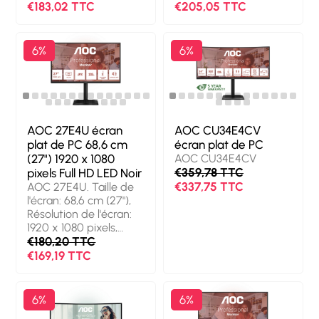
Temps de réponse: 4
Technologie
€183,02 TTC
€205,05 TTC
ms, Format d'image:
d'affichage: LED,
16:9. Haut-parleurs
Temps de réponse: 4
intégrés.
ms, Format d'image:
6%
6%
Concentrateur USB
16:9, Angle de vision
intégré, Version du
horizontal: 178°, Angle
concentrateur USB: 3.2
de vision vertical: 178°.
Gen 1 (3.1 Gen 1).
Haut-parleurs intégrés.
Réglage de la hauteur.
Concentrateur USB
Couleur du produit:
intégré, Version du
AOC 27E4U écran
AOC CU34E4CV
Noir
concentrateur USB: 3.2
plat de PC 68,6 cm
écran plat de PC
Gen 1 (3.1 Gen 1).
(27") 1920 x 1080
AOC CU34E4CV
Montage VESA,
€359,78 TTC
pixels Full HD LED Noir
Réglage de la hauteur.
€337,75 TTC
AOC 27E4U. Taille de
Couleur du produit:
l'écran: 68,6 cm (27"),
Noir
Résolution de l'écran:
1920 x 1080 pixels,
Type HD: Full HD,
€180,20 TTC
Technologie
€169,19 TTC
d'affichage: LED,
Temps de réponse: 4
ms, Format d'image:
6%
6%
16:9. Haut-parleurs