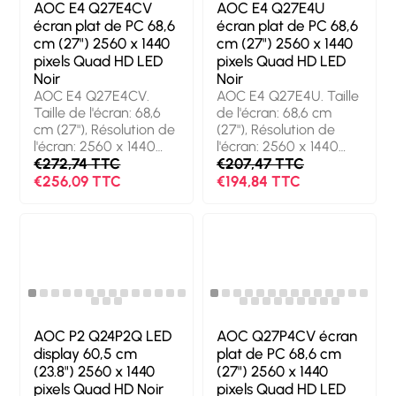
concentrateur USB: 2.0
Concentrateur USB
AOC E4 Q27E4CV
AOC E4 Q27E4U
/ 3.2 Gen 1 (3.1 Gen 1).
intégré, Version du
écran plat de PC 68,6
écran plat de PC 68,6
Montage VESA,
concentrateur USB: 3.2
cm (27") 2560 x 1440
cm (27") 2560 x 1440
Réglage de la hauteur.
Gen 1 (3.1 Gen 1).
pixels Quad HD LED
pixels Quad HD LED
Couleur du produit:
Montage VESA,
Noir
Noir
Noir
Réglage de la hauteur.
AOC E4 Q27E4CV.
AOC E4 Q27E4U. Taille
Couleur du produit:
Taille de l'écran: 68,6
de l'écran: 68,6 cm
Noir
cm (27"), Résolution de
(27"), Résolution de
l'écran: 2560 x 1440
l'écran: 2560 x 1440
pixels, Type HD: Quad
€272,74 TTC
pixels, Type HD: Quad
€207,47 TTC
HD, Technologie
HD, Technologie
€256,09 TTC
€194,84 TTC
d'affichage: LED,
d'affichage: LED,
Temps de réponse: 4
Temps de réponse: 4
ms, Format d'image:
ms, Format d'image:
16:9, Angle de vision
16:9, Angle de vision
horizontal: 178°, Angle
horizontal: 178°, Angle
de vision vertical: 178°.
de vision vertical: 178°.
Haut-parleurs intégrés.
Haut-parleurs intégrés.
Concentrateur USB
Concentrateur USB
intégré, Version du
intégré, Version du
AOC P2 Q24P2Q LED
AOC Q27P4CV écran
concentrateur USB: 2.0
concentrateur USB: 2.0
display 60,5 cm
plat de PC 68,6 cm
/ 3.2 Gen 1 (3.1 Gen 1).
/ 3.2 Gen 1 (3.1 Gen 1).
(23.8") 2560 x 1440
(27") 2560 x 1440
Montage VESA,
Montage VESA,
pixels Quad HD Noir
pixels Quad HD LED