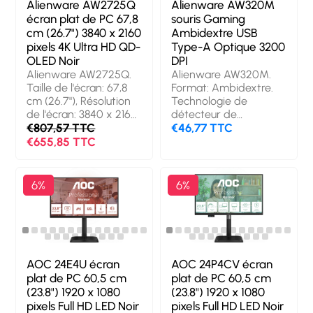
Alienware AW2725Q
Alienware AW320M
écran plat de PC 67,8
souris Gaming
cm (26.7") 3840 x 2160
Ambidextre USB
pixels 4K Ultra HD QD-
Type-A Optique 3200
OLED Noir
DPI
Alienware AW2725Q.
Alienware AW320M.
Taille de l'écran: 67,8
Format: Ambidextre.
cm (26.7"), Résolution
Technologie de
de l'écran: 3840 x 2160
détecteur de
pixels, Type HD: 4K
€807,57 TTC
mouvement: Optique,
€46,77 TTC
Ultra HD, Technologie
Interface de l'appareil:
€655,85 TTC
d'affichage: QD-OLED,
USB Type-A,
Temps de réponse:
Résolution en
0,03 ms, Format
mouvement: 3200 DPI,
6%
6%
d'image: 16:9, Angle de
Quantité de boutons
vision horizontal: 178°,
programmables: 6,
Angle de vision
Type Scroll: Roue.
vertical: 178°.
Source d'alimentation:
Concentrateur USB
Cable. Couleur du
intégré, Version du
produit: Noir
AOC 24E4U écran
AOC 24P4CV écran
concentrateur USB: 2.0
plat de PC 60,5 cm
plat de PC 60,5 cm
/ 3.2 Gen 1 (3.1 Gen 1).
(23.8") 1920 x 1080
(23.8") 1920 x 1080
Montage VESA,
pixels Full HD LED Noir
pixels Full HD LED Noir