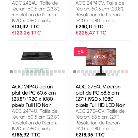
Réglage de la hauteur.
AOC 24E4U. Taille de
AOC 24P4CV. Taille de
Couleur du produit:
l'écran: 60,5 cm (23.8"),
l'écran: 60,5 cm (23.8"),
Noir
Résolution de l'écran:
Résolution de l'écran:
1920 x 1080 pixels,
1920 x 1080 pixels,
Type HD: Full HD,
€131,32 TTC
Type HD: Full HD,
€240,11 TTC
Technologie
Technologie
€123,26 TTC
€225,47 TTC
d'affichage: LED,
d'affichage: LED,
Temps de réponse: 4
Temps de réponse: 4
ms, Format d'image:
ms, Format d'image:
6%
16:9. Haut-parleurs
16:9, Angle de vision
intégrés.
horizontal: 178°, Angle
Concentrateur USB
de vision vertical: 178°.
intégré, Version du
Haut-parleurs intégrés.
concentrateur USB: 3.2
Concentrateur USB
Gen 1 (3.1 Gen 1).
intégré, Version du
AOC 24P4U écran
AOC 27E4CV écran
Montage VESA,
concentrateur USB: 3.2
plat de PC 60,5 cm
plat de PC 68,6 cm
Réglage de la hauteur.
Gen 2 (3.1 Gen 2).
(23.8") 1920 x 1080
(27") 1920 x 1080
Couleur du produit:
Montage VESA,
pixels Full HD Noir
pixels Full HD LED Noir
Noir
Réglage de la hauteur.
AOC 24P4U. Taille de
AOC 27E4CV. Taille de
Couleur du produit:
l'écran: 60,5 cm (23.8"),
l'écran: 68,6 cm (27"),
Noir
Résolution de l'écran:
Résolution de l'écran:
1920 x 1080 pixels,
1920 x 1080 pixels,
Type HD: Full HD,
€186,92 TTC
Type HD: Full HD,
€218,35 TTC