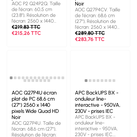
Réglage de la hauteur.
Réglage de la hauteur.
AOC P2 Q24P2Q. Taille
Noir
Couleur du produit:
Couleur du produit:
de l'écran: 60,5 cm
AOC Q27P4CV. Taille
Noir
Noir
(23.8"), Résolution de
de l'écran: 68,6 cm
l'écran: 2560 x 1440
(27"), Résolution de
pixels, Type HD: Quad
€219,83 TTC
l'écran: 2560 x 1440
HD, Technologie
€215,26 TTC
pixels, Type HD: Quad
€289,80 TTC
d'affichage: LED,
HD, Technologie
€283,76 TTC
Surface d'affichage:
d'affichage: LED,
Mat, Temps de
Temps de réponse: 4
réponse: 4 ms, Format
ms, Format d'image:
d'image: 16:9, Angle de
16:9, Angle de vision
vision horizontal: 178°,
horizontal: 178°, Angle
Angle de vision
de vision vertical: 178°.
vertical: 178°. Haut-
Haut-parleurs intégrés.
parleurs intégrés.
Concentrateur USB
Concentrateur USB
intégré, Version du
AOC Q27P4U écran
APC BackUPS BX -
intégré, Version du
concentrateur USB: 2.0
plat de PC 68,6 cm
onduleur line-
concentrateur USB: 3.2
/ 3.2 Gen 1 (3.1 Gen 1).
(27") 2560 x 1440
interactive - 950VA,
Gen 1 (3.1 Gen 1).
Montage VESA,
pixels Wide Quad HD
230V - prises IEC
Montage VESA,
Réglage de la hauteur.
Noir
APC BackUPS BX -
Réglage de la hauteur.
Couleur du produit:
onduleur line-
AOC Q27P4U. Taille de
Couleur du produit:
Noir
interactive - 950VA,
l'écran: 68,6 cm (27"),
Noir
230V - prises IEC.
Résolution de l'écran: