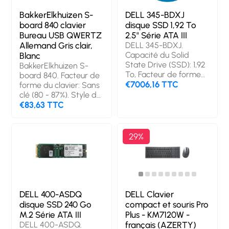
Disposition des
touches du clavier:
BakkerElkhuizen S-
DELL 345-BDXJ
QWERTY. Longueur de
board 840 clavier
disque SSD 1,92 To
câble: 1,95 m. Utilisation
Bureau USB QWERTZ
2.5" Série ATA III
recommandée: Bureau.
Allemand Gris clair,
DELL 345-BDXJ.
Couleur du produit:
Capacité du Solid
Blanc
Noir, Gris
State Drive (SSD): 1,92
BakkerElkhuizen S-
To, Facteur de forme
board 840. Facteur de
SSD: 2.5", Taux de
€7006,16 TTC
forme du clavier: Sans
transfert des données:
clé (80 - 87%). Style de
6 Gbit/s, composant
clavier: Droit.
€83,63 TTC
pour: Serveur/Station
Technologie de
de travail
connectivité: Avec fil,
Interface de l'appareil:
29%
USB, Interrupteur à clé
de clavier:
Commutateur de
touche « ciseaux »,
Disposition des
touches du clavier:
DELL 400-ASDQ
DELL Clavier
QWERTZ. Longueur de
disque SSD 240 Go
compact et souris Pro
câble: 1,55 m.
M.2 Série ATA III
Plus - KM7120W -
Utilisation
DELL 400-ASDQ.
français (AZERTY)