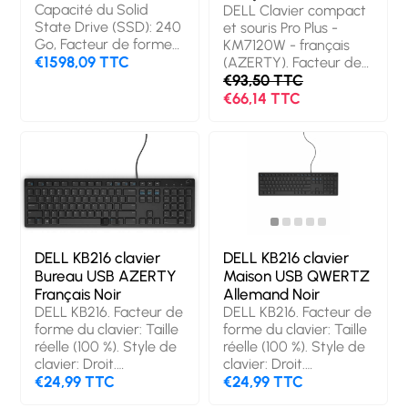
recommandée: Bureau.
Capacité du Solid
DELL Clavier compact
Couleur du produit:
State Drive (SSD): 240
et souris Pro Plus -
Gris clair, Blanc
Go, Facteur de forme
KM7120W - français
SSD: M.2, Taux de
€1598,09 TTC
(AZERTY). Facteur de
transfert des données:
forme du clavier: Taille
€93,50 TTC
6 Gbit/s, composant
réelle (100 %). Style de
€66,14 TTC
pour: Serveur/Station
clavier: Droit.
de travail
Technologie de
connectivité: Sans fil,
Interface de l'appareil:
RF sans fil + Bluetooth,
Disposition des
touches du clavier:
AZERTY, Utilisation
recommandée: Bureau.
DELL KB216 clavier
DELL KB216 clavier
Couleur du produit:
Bureau USB AZERTY
Maison USB QWERTZ
Gris, Titane. Souris
Français Noir
Allemand Noir
incluse
DELL KB216. Facteur de
DELL KB216. Facteur de
forme du clavier: Taille
forme du clavier: Taille
réelle (100 %). Style de
réelle (100 %). Style de
clavier: Droit.
clavier: Droit.
Technologie de
€24,99 TTC
Technologie de
€24,99 TTC
connectivité: Avec fil,
connectivité: Avec fil,