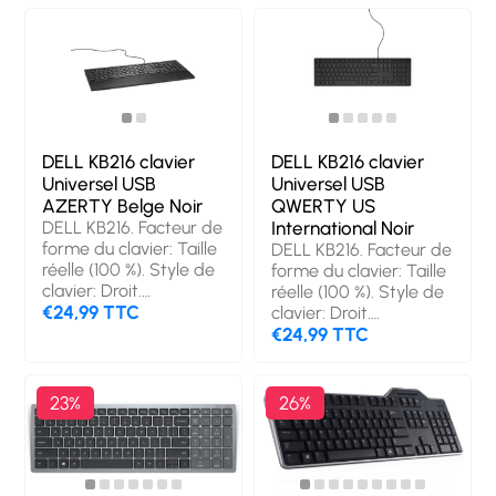
Interface de l'appareil:
Interface de l'appareil:
USB, Disposition des
USB, Disposition des
touches du clavier:
touches du clavier:
AZERTY, Utilisation
QWERTZ, Utilisation
recommandée: Bureau.
recommandée:
Couleur du produit:
Maison. Couleur du
Noir
produit: Noir
DELL KB216 clavier
DELL KB216 clavier
Universel USB
Universel USB
AZERTY Belge Noir
QWERTY US
DELL KB216. Facteur de
International Noir
forme du clavier: Taille
DELL KB216. Facteur de
réelle (100 %). Style de
forme du clavier: Taille
clavier: Droit.
réelle (100 %). Style de
Technologie de
€24,99 TTC
clavier: Droit.
connectivité: Avec fil,
Technologie de
€24,99 TTC
Interface de l'appareil:
connectivité: Avec fil,
USB, Interrupteur à clé
Interface de l'appareil:
de clavier: Clavier à
USB, Disposition des
23%
26%
membrane, Disposition
touches du clavier:
des touches du clavier:
QWERTY, Utilisation
AZERTY, Utilisation
recommandée:
recommandée:
Universel. Couleur du