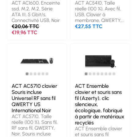
ACT AC1600, Enceinte
ACT AC5410, Taille
ssd, M.2, M.2, Série
réelle (100 %), Avec fil,
ATA III, 5 Gbit/s,
USB, Clavier à
Connectivité USB, Noir
membrane, QWERTY,
€20,06 TTC
Noir
€27,55 TTC
€19,96 TTC
ACT AC5710 clavier
ACT Ensemble
Souris incluse
clavier et souris sans
Universel RF sans fil
fil (Azerty), clic
QWERTY US
silencieux,
International Noir
écologique, fabriqué
ACT AC5710, Taille
à partir de matériaux
réelle (100 %), Sans fil,
recyclés
RF sans fil, QWERTY,
ACT Ensemble clavier
Noir, Souris incluse
et souris sans fil