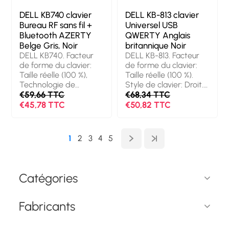
Universel. Couleur du
produit: Noir
produit: Noir
DELL KB740 clavier
DELL KB-813 clavier
Bureau RF sans fil +
Universel USB
Bluetooth AZERTY
QWERTY Anglais
Belge Gris, Noir
britannique Noir
DELL KB740. Facteur
DELL KB-813. Facteur
de forme du clavier:
de forme du clavier:
Taille réelle (100 %),
Taille réelle (100 %).
Technologie de
Style de clavier: Droit.
connectivité: Sans fil,
€59,66 TTC
Technologie de
€68,34 TTC
Interface de l'appareil:
connectivité: Avec fil,
€45,78 TTC
€50,82 TTC
RF sans fil + Bluetooth,
Interface de l'appareil:
Interrupteur à clé de
USB, Disposition des
clavier: Commutateur
touches du clavier:
1
2
3
4
5
de touche « ciseaux »,
QWERTY, Utilisation
Disposition des
recommandée:
touches du clavier:
Universel. Couleur du
AZERTY, Utilisation
produit: Noir
Catégories
recommandée: Bureau.
Couleur du produit:
Gris, Noir
Fabricants