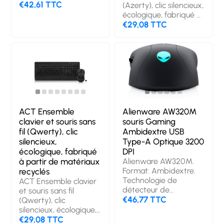
€42,61 TTC
(Azerty), clic silencieux,
écologique, fabriqué à
partir de matériaux
€29,08 TTC
recyclés. Facteur de
forme du clavier: Taille
réelle (100 %),
Technologie de
connectivité: Sans fil,
Interface de l'appareil:
RF sans fil, Disposition
des touches du clavier:
AZERTY, Utilisation
ACT Ensemble
Alienware AW320M
recommandée:
clavier et souris sans
souris Gaming
Universel. Couleur du
fil (Qwerty), clic
Ambidextre USB
produit: Noir. Souris
silencieux,
Type-A Optique 3200
incluse
écologique, fabriqué
DPI
à partir de matériaux
Alienware AW320M.
Format: Ambidextre.
recyclés
Technologie de
ACT Ensemble clavier
détecteur de
et souris sans fil
mouvement: Optique,
€46,77 TTC
(Qwerty), clic
Interface de l'appareil:
silencieux, écologique,
USB Type-A,
fabriqué à partir de
€29,08 TTC