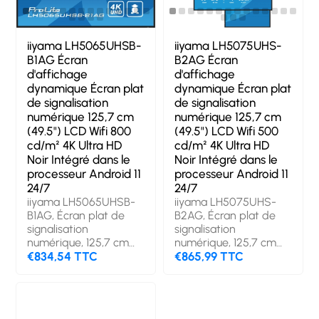
horaires de service
(heures/jours): 24/7.
Système d'exploitation
installé: Android.
iiyama LH5065UHSB-
iiyama LH5075UHS-
Couleur du produit:
B1AG Écran
B2AG Écran
Noir
d'affichage
d'affichage
dynamique Écran plat
dynamique Écran plat
de signalisation
de signalisation
numérique 125,7 cm
numérique 125,7 cm
(49.5") LCD Wifi 800
(49.5") LCD Wifi 500
cd/m² 4K Ultra HD
cd/m² 4K Ultra HD
Noir Intégré dans le
Noir Intégré dans le
processeur Android 11
processeur Android 11
24/7
24/7
iiyama LH5065UHSB-
iiyama LH5075UHS-
B1AG, Écran plat de
B2AG, Écran plat de
signalisation
signalisation
numérique, 125,7 cm
numérique, 125,7 cm
(49.5"), LCD, 3840 x
€834,54 TTC
(49.5"), LCD, 3840 x
€865,99 TTC
2160 pixels, Wifi, 24/7
2160 pixels, Wifi, 24/7