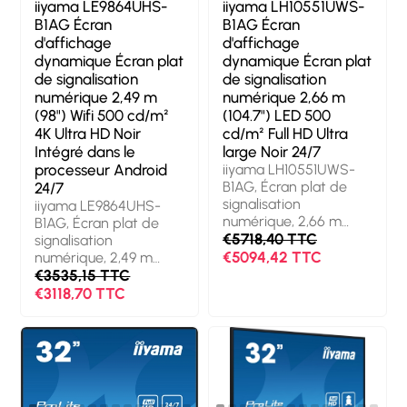
iiyama LE9864UHS-
iiyama LH10551UWS-
B1AG Écran
B1AG Écran
d'affichage
d'affichage
dynamique Écran plat
dynamique Écran plat
de signalisation
de signalisation
numérique 2,49 m
numérique 2,66 m
(98") Wifi 500 cd/m²
(104.7") LED 500
4K Ultra HD Noir
cd/m² Full HD Ultra
Intégré dans le
large Noir 24/7
processeur Android
iiyama LH10551UWS-
B1AG, Écran plat de
24/7
signalisation
iiyama LE9864UHS-
numérique, 2,66 m
B1AG, Écran plat de
(104.7"), LED, 5120 x
€5718,40 TTC
signalisation
2160 pixels, 24/7
€5094,42 TTC
numérique, 2,49 m
(98"), 3840 x 2160
€3535,15 TTC
pixels, Wifi, 24/7
€3118,70 TTC