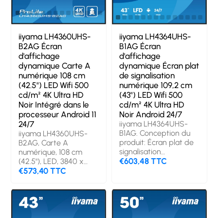
iiyama LH4360UHS-
iiyama LH4364UHS-
B2AG Écran
B1AG Écran
d'affichage
d'affichage
dynamique Carte A
dynamique Écran plat
numérique 108 cm
de signalisation
(42.5") LED Wifi 500
numérique 109,2 cm
cd/m² 4K Ultra HD
(43") LED Wifi 500
Noir Intégré dans le
cd/m² 4K Ultra HD
processeur Android 11
Noir Android 24/7
24/7
iiyama LH4364UHS-
B1AG. Conception du
iiyama LH4360UHS-
produit: Écran plat de
B2AG, Carte A
signalisation
numérique, 108 cm
numérique. Taille de
€603,48 TTC
(42.5"), LED, 3840 x
l'écran: 109,2 cm (43"),
2160 pixels, Wifi, 24/7
€573,40 TTC
Technologie
d'affichage: LED,
Résolution de l'écran:
3840 x 2160 pixels,
Luminosité de l'écran: