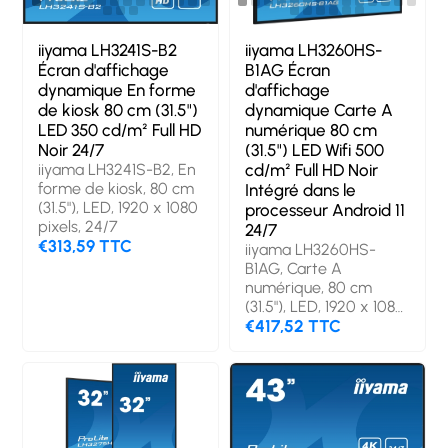
iiyama LH3241S-B2
iiyama LH3260HS-
Écran d'affichage
B1AG Écran
dynamique En forme
d'affichage
de kiosk 80 cm (31.5")
dynamique Carte A
LED 350 cd/m² Full HD
numérique 80 cm
Noir 24/7
(31.5") LED Wifi 500
iiyama LH3241S-B2, En
cd/m² Full HD Noir
forme de kiosk, 80 cm
Intégré dans le
(31.5"), LED, 1920 x 1080
processeur Android 11
pixels, 24/7
24/7
€313,59 TTC
iiyama LH3260HS-
B1AG, Carte A
numérique, 80 cm
(31.5"), LED, 1920 x 1080
pixels, Wifi, 24/7
€417,52 TTC