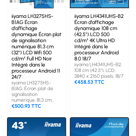
iiyama LH3275HS-
iiyama LH4341UHS-B2
B1AG Écran
Écran d'affichage
d'affichage
dynamique 108 cm
dynamique Écran plat
(42.5") LCD 500
de signalisation
cd/m² 4K Ultra HD
numérique 81,3 cm
Intégré dans le
(32") LCD Wifi 500
processeur Android
cd/m² Full HD Noir
8.0 18/7
Intégré dans le
iiyama LH4341UHS-B2,
108 cm (42.5"), LCD,
processeur Android 11
3840 x 2160 pixels, 18/7
24/7
€458,53 TTC
iiyama LH3275HS-
B1AG, Écran plat de
signalisation
numérique, 81,3 cm
(32"), LCD, 1920 x 1080
€500,93 TTC
pixels, Wifi, 24/7