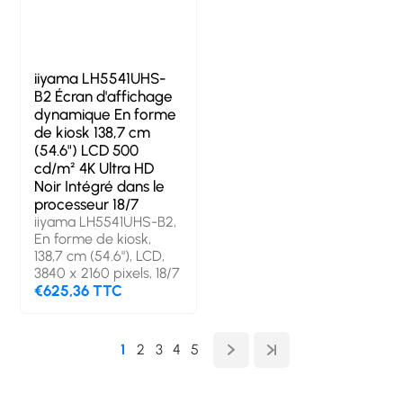
iiyama LH5541UHS-
B2 Écran d'affichage
dynamique En forme
de kiosk 138,7 cm
(54.6") LCD 500
cd/m² 4K Ultra HD
Noir Intégré dans le
processeur 18/7
iiyama LH5541UHS-B2,
En forme de kiosk,
138,7 cm (54.6"), LCD,
3840 x 2160 pixels, 18/7
€625,36 TTC
1
2
3
4
5