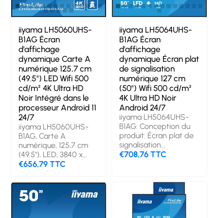
iiyama LH5060UHS-
iiyama LH5064UHS-
B1AG Écran
B1AG Écran
d'affichage
d'affichage
dynamique Carte A
dynamique Écran plat
numérique 125,7 cm
de signalisation
(49.5") LED Wifi 500
numérique 127 cm
cd/m² 4K Ultra HD
(50") Wifi 500 cd/m²
Noir Intégré dans le
4K Ultra HD Noir
processeur Android 11
Android 24/7
24/7
iiyama LH5064UHS-
B1AG. Conception du
iiyama LH5060UHS-
produit: Écran plat de
B1AG, Carte A
signalisation
numérique, 125,7 cm
numérique. Taille de
€708,76 TTC
(49.5"), LED, 3840 x
l'écran: 127 cm (50"),
2160 pixels, Wifi, 24/7
€656,79 TTC
Résolution de l'écran:
3840 x 2160 pixels,
Luminosité de l'écran:
500 cd/m², Type HD:
4K Ultra HD. Wifi.