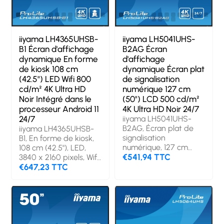
500 cd/m², Type HD:
4K Ultra HD. Wifi.
horaires de service
(heures/jours): 24/7.
iiyama LH4365UHSB-
iiyama LH5041UHS-
Système d'exploitation
B1 Écran d'affichage
B2AG Écran
installé: Android.
dynamique En forme
d'affichage
Couleur du produit:
de kiosk 108 cm
dynamique Écran plat
Noir
(42.5") LED Wifi 800
de signalisation
cd/m² 4K Ultra HD
numérique 127 cm
Noir Intégré dans le
(50") LCD 500 cd/m²
processeur Android 11
4K Ultra HD Noir 24/7
24/7
iiyama LH5041UHS-
B2AG, Écran plat de
iiyama LH4365UHSB-
signalisation
B1, En forme de kiosk,
numérique, 127 cm
108 cm (42.5"), LED,
(50"), LCD, 3840 x 2160
€541,94 TTC
3840 x 2160 pixels, Wifi,
pixels, 24/7
24/7
€647,23 TTC