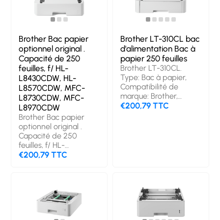
Brother Bac papier
Brother LT-310CL bac
optionnel original .
d'alimentation Bac à
Capacité de 250
papier 250 feuilles
feuilles, f/ HL-
Brother LT-310CL.
Type: Bac à papier,
L8430CDW, HL-
Compatibilité de
L8570CDW, MFC-
marque: Brother,
L8730CDW, MFC-
Capacité maximale:
€200,79 TTC
L8970CDW
250 feuilles. Largeur:
Brother Bac papier
539 mm, Profondeur:
optionnel original .
218 mm, Hauteur: 489
Capacité de 250
mm. Quantité: 1
feuilles, f/ HL-
pièce(s), Poids du
L8430CDW, HL-
€200,79 TTC
paquet: 4,52 kg.
L8570CDW, MFC-
Produits par palette: 14
L8730CDW, MFC-
pièce(s), Casier
L8970CDW. Type:
principal (externe) par
Plateau, Compatibilité
palette: 14 pièce(s),
des périphériques:
Couches par palette: 7
Multifonctionel,
pièce(s)
Compatibilité de