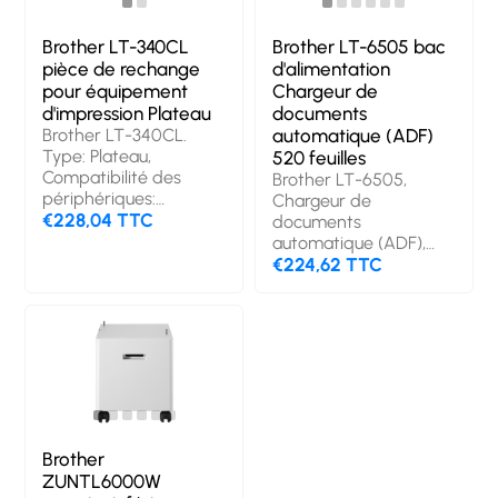
marque: Brother,
Compatibilité: HL-
Brother LT-340CL
Brother LT-6505 bac
L8430CDW, HL-
pièce de rechange
d'alimentation
L8430CDWT, HL-
pour équipement
Chargeur de
L8570CDW, DCP-
d'impression Plateau
documents
L8630CDW, MFC-
Brother LT-340CL.
automatique (ADF)
L8730CDW, MFC-
Type: Plateau,
520 feuilles
L8930CDW, MFC-
Compatibilité des
Brother LT-6505,
L8970CDW,..., Couleur
périphériques:
Chargeur de
du produit: Blanc.
Imprimante laser/LED,
€228,04 TTC
documents
Quantité: 1 pièce(s)
Compatibilité de
automatique (ADF),
marque: Brother,
Brother, HL-L6300DW,
€224,62 TTC
Compatibilité: HL-
HL-L6400DW, DCP-
L8360CDW, HL-
L6600DW, MFC-
L9310CDW, HL-
L6800DW, MFC-
L9310CDWT, MFC-
L6800DWT, MFC-
L8900CDW, MFC-
L6900DW, 520 feuilles,
L9570CDW, MFC-
Gris, Viêt Nam
L9570CDWT, Couleur
du produit: Gris
Brother
ZUNTL6000W