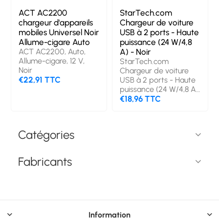
ACT AC2200
StarTech.com
chargeur d'appareils
Chargeur de voiture
mobiles Universel Noir
USB à 2 ports - Haute
Allume-cigare Auto
puissance (24 W/4,8
ACT AC2200, Auto,
A) - Noir
Allume-cigare, 12 V,
StarTech.com
Noir
Chargeur de voiture
€22,91 TTC
USB à 2 ports - Haute
puissance (24 W/4,8 A)
- Noir. Type de
€18,96 TTC
chargeur: Auto, Type
de source
d'alimentation: Allume-
Catégories
cigare, Compatibilité
de chargeur: Universel.
Tension d'entrée: 12 -
Fabricants
24 V, Tension de sortie
(max): 5 V. Quantité de
Ports USB 2.0: 2.
Couleur du produit:
Noir
Information