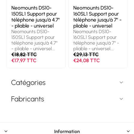
Neomounts DS10-
Neomounts DS10-
150SL1 Support pour
160SL1 Support pour
téléphone jusqu'à 4.7"
téléphone jusqu'à 7" -
- pliable - universel
pliable - universel
Neomounts DS10-
Neomounts DS10-
150SL1 Support pour
160SL1 Support pour
téléphone jusqu'à 4.7"
téléphone jusqu'à 7" -
- pliable - universel.
pliable - universel.
Type d'appareil
€18,82 TTC
Type d'appareil
€29,13 TTC
mobile:
mobile:
€17,97 TTC
€24,08 TTC
Mobile/smartphone,
Mobile/smartphone,
Type: Support passif,
Type: Support passif,
Usage adapté: Bureau,
Usage adapté: Bureau,
Catégories
Intérieure, Couleur du
Intérieure, Couleur du
produit: Argent
produit: Argent
Fabricants
Information