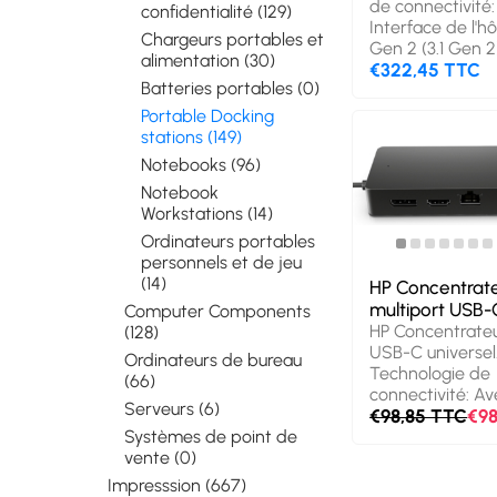
de connectivité: 
confidentialité (129)
Interface de l'h
Chargeurs portables et
Gen 2 (3.1 Gen 
alimentation (30)
Délivrance de l
€322,45 TTC
Batteries portables (0)
USB jusqu’à: 130
Ethernet : taux 
Portable Docking
des données: 25
stations (149)
Couleur du produi
Notebooks (96)
Type HD: 6K Ult
Notebook
Résolution (num
Workstations (14)
maximum): 6144
pixels. Type de 
Ordinateurs portables
d'alimentation: 
personnels et de jeu
Connecteur d'al
(14)
HP Concentrat
USB Type-C, Al
multiport USB-
Computer Components
d'énergie: 180 W.
HP Concentrateu
(128)
charge du syst
USB-C universel
Ordinateurs de bureau
d'exploitation 
Technologie de
(66)
Windows 10, Win
connectivité: Ave
Prise en charge 
Serveurs (6)
Interface de l'h
€98,85 TTC
€98
systèmes d'explo
Gen 1 (3.1 Gen 1
Systèmes de point de
ChromeOS
Délivrance de l
vente (0)
USB jusqu’à: 65
Impresssion (667)