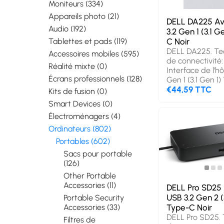
Moniteurs (334)
Appareils photo (21)
DELL DA225 Ave
Audio (192)
3.2 Gen 1 (3.1 G
Tablettes et pads (119)
C Noir
DELL DA225. Te
Accessoires mobiles (595)
de connectivité: 
Réalité mixte (0)
Interface de l'h
Écrans professionnels (128)
Gen 1 (3.1 Gen 1
Version HDMI: 2
€44,59 TTC
Kits de fusion (0)
du produit: Noir
Smart Devices (0)
transfert des do
Électroménagers (4)
Gbit/s, Type HD:
HD. Prise en ch
Ordinateurs (802)
système d'explo
Portables (602)
Windows: Window
Sacs pour portable
en charge d'aut
(126)
systèmes d'explo
ChromeOS, iPad
Other Portable
56,9 mm, Profon
Accessories (11)
DELL Pro SD25 
mm, Hauteur: 15
USB 3.2 Gen 2 (
Portable Security
Quantité: 1 pièce
Type-C Noir
Accessories (33)
DELL Pro SD25. 
Filtres de