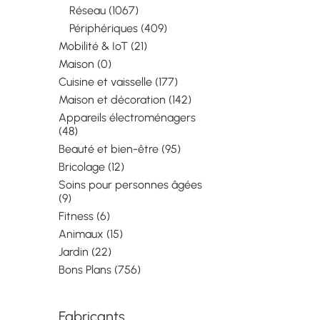
Ethernet : taux 
Réseau (1067)
des données: 10
Périphériques (409)
Mbit/s. Couleur 
Noir, Interfaces 
Mobilité & IoT (21)
DisplayPort, HDM
Maison (0)
USB 3.2 Gen 1 (3.
Cuisine et vaisselle (177)
Type-A, USB 3.2 
Gen 1) Type-C, 
Maison et décoration (142)
d'origine: Chine
Appareils électroménagers
d'alimentation d
(48)
USB, Longueur d
Beauté et bien-être (95)
USB: 0,3 m. Pris
du système d'ex
Bricolage (12)
Windows: Windo
Soins pour personnes âgées
Windows 11, Pris
(9)
du système d'ex
Fitness (6)
Mac: MacOS, Pri
charge d'autres
Animaux (15)
d'exploitation:
Jardin (22)
Bons Plans (756)
Fabricants