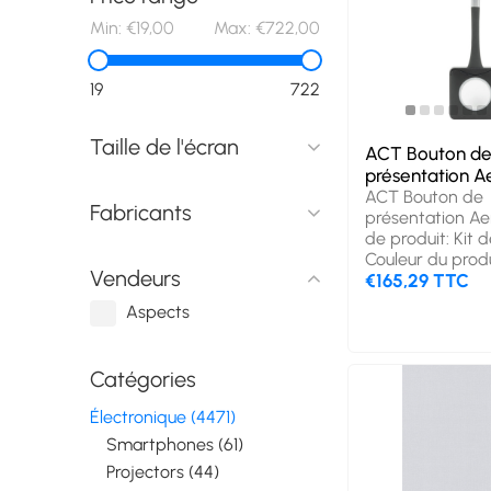
Min:
€19,00
Max:
€722,00
19
722
Taille de l'écran
ACT Bouton d
présentation A
ACT Bouton de
Fabricants
présentation Ae
de produit: Kit 
Couleur du produi
Vendeurs
Quantité: 1 pièce
€165,29 TTC
Aspects
Catégories
Électronique (4471)
Smartphones (61)
Projectors (44)