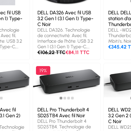
c fil USB
DELL DA326 Avec fil USB
DELL DEL
en 1) Type-
3.2 Gen 1 (3.1 Gen 1) Type-
station d'a
C Noir
Thunderbol
chnologie
DELL DA326. Technologie
DELL -WD25
Avec fil,
de connectivité: Avec fil,
Thunderbol
ôte: USB 3.2
Interface de l'hôte: USB 3.2
Mbit/s, Noir
) Type-C,
Gen 1 (3.1 Gen 1) Type-C,
€345,42 
.0b. Couleur
Délivrance de la puissance
€106,22 TTC
€84,11 TTC
, Taux de
USB jusqu’à: 100 W. LAN
nnées: 1,25
Ethernet : taux de transfert
 4K Ultra
des données: 2500 Mbit/s.
19%
arge du
Couleur du produit: Noir,
itation
Taux de transfert des
s 11, Prise
données: 1,25 Gbit/s,
res
Résolution (numérique
itation:
maximum): 6016 x 3384
OS. Largeur:
pixels. Type de source
deur: 56,9
d'alimentation: USB,
Avec fil
DELL Pro Thunderbolt 4
DELL WD25
,2 mm.
Longueur du câble
3.1 Gen 2)
SD25TB4 Avec fil Noir
3.2 Gen 2 
(s)
d'alimentation: 0,248 m.
DELL Pro Thunderbolt 4
C Noir
Largeur: 71 mm, Profondeur:
SD25TB4. Technologie de
Technologie
DELL WD25
71 mm, Hauteur: 26,2 mm