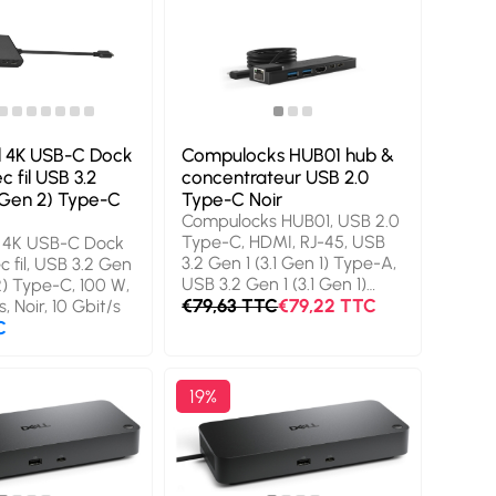
 4K USB-C Dock
Compulocks HUB01 hub &
 fil USB 3.2
concentrateur USB 2.0
 Gen 2) Type-C
Type-C Noir
Compulocks HUB01, USB 2.0
Type-C, HDMI, RJ-45, USB
 4K USB-C Dock
3.2 Gen 1 (3.1 Gen 1) Type-A,
 fil, USB 3.2 Gen
USB 3.2 Gen 1 (3.1 Gen 1)
2) Type-C, 100 W,
Type-C, Noir, 1 m, Chine
€79,63 TTC
€79,22 TTC
, Noir, 10 Gbit/s
C
19%