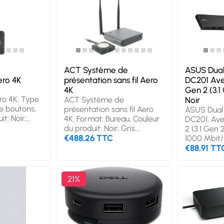
e
ACT Système de
ASUS Dual
ero 4K
présentation sans fil Aero
DC201 Avec
4K
Gen 2 (3.1
ro 4K. Type
ACT Système de
Noir
de boutons,
présentation sans fil Aero
ASUS Dual
t: Noir,
4K. Format: Bureau, Couleur
DC201, Avec
(s)
du produit: Noir, Gris.
2 (3.1 Gen 
Résolutions graphiques
€488,26 TTC
1000 Mbit/s
prises en charge: 3840 x
€88,91 TT
2160, Modes vidéo pris en
charge: 2160p. Interface:
USB Type-C. Type de
21%
source d'alimentation: USB,
Tension d'entrée: 12 V,
Courant d'entrée: 1 A