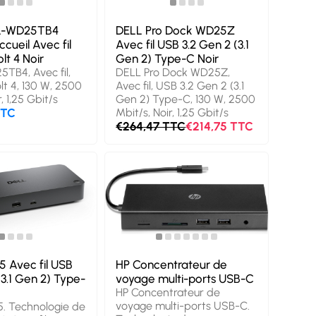
L-WD25TB4
DELL Pro Dock WD25Z
ccueil Avec fil
Avec fil USB 3.2 Gen 2 (3.1
t 4 Noir
Gen 2) Type-C Noir
TB4, Avec fil,
DELL Pro Dock WD25Z,
t 4, 130 W, 2500
Avec fil, USB 3.2 Gen 2 (3.1
, 1,25 Gbit/s
Gen 2) Type-C, 130 W, 2500
TTC
Mbit/s, Noir, 1,25 Gbit/s
€264,47 TTC
€214,75 TTC
 Avec fil USB
HP Concentrateur de
(3.1 Gen 2) Type-
voyage multi-ports USB-C
HP Concentrateur de
voyage multi-ports USB-C.
. Technologie de