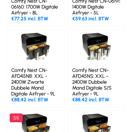
Comfy Nest CN-
Comfy Nest CN-06191:
06160: 1700W Digitale
1400W Digitale
Airfryer - 8L
Airfryer - 5L
€77,25 incl. BTW
€59,63 incl. BTW
Comfy Nest CN-
Comfy Nest CN-
AFD45NB: XXL -
AFD45NS: XXL -
2400W Zwarte
2400W Dubbele
Dubbele Mand
Mand Digitale S/S
Digitale Airfryer - 9L
Airfryer - 9L
€88,42 incl. BTW
€88,42 incl. BTW
5%