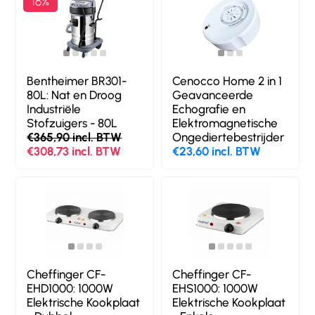
16%
Bentheimer BR301-
Cenocco Home 2 in 1
80L: Nat en Droog
Geavanceerde
Industriële
Echografie en
Stofzuigers - 80L
Elektromagnetische
€365,90 incl. BTW
Ongediertebestrijder
€308,73 incl. BTW
€23,60 incl. BTW
Cheffinger CF-
Cheffinger CF-
EHD1000: 1000W
EHS1000: 1000W
Elektrische Kookplaat
Elektrische Kookplaat