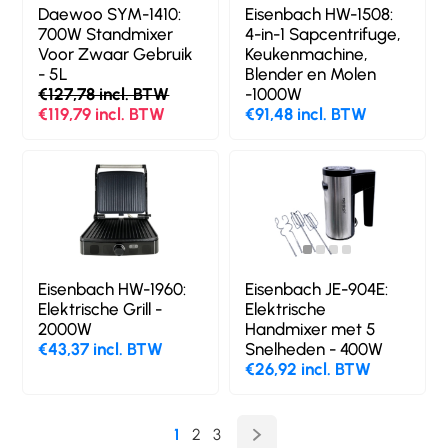
Daewoo SYM-1410:
Eisenbach HW-1508:
700W Standmixer
4-in-1 Sapcentrifuge,
Voor Zwaar Gebruik
Keukenmachine,
- 5L
Blender en Molen
€127,78 incl. BTW
-1000W
€119,79 incl. BTW
€91,48 incl. BTW
Eisenbach HW-1960:
Eisenbach JE-904E:
Elektrische Grill -
Elektrische
2000W
Handmixer met 5
€43,37 incl. BTW
Snelheden - 400W
€26,92 incl. BTW
1
2
3