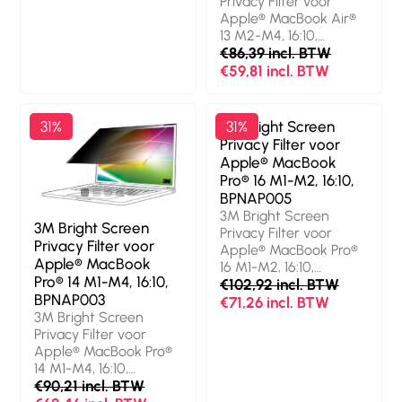
Privacy Filter voor
Beeldverhouding: 16:10.
Apple® MacBook Air®
Geschikt voor: Laptop,
13 M2-M4, 16:10,
Soort: Randloze
BPNAP006. Maximale
€86,39 incl. BTW
privacyfilter voor
schermgrootte: 34,5
€59,81 incl. BTW
schermen.
cm (13.6").
Oppervlakteafwerking:
Beeldverhouding: 16:10.
Glanzend,
Geschikt voor: Laptop,
Veiligheidsfunties:
31%
3M Bright Screen
31%
Soort: Randloze
Stofafstotend,
Privacy Filter voor
privacyfilter voor
Krasbestendig,
Apple® MacBook
schermen.
Lichttransmissie: 85
Pro® 16 M1-M2, 16:10,
Oppervlakteafwerking:
procent, Beperkt
BPNAP005
Glanzend/mat,
weergavehoek (tot):
3M Bright Screen
Veiligheidsfunties:
60°. Gewicht: 30 g
3M Bright Screen
Privacy Filter voor
Krasbestendig,
Privacy Filter voor
Apple® MacBook Pro®
Lichttransmissie: 85
Apple® MacBook
16 M1-M2, 16:10,
procent, Beperkt
Pro® 14 M1-M4, 16:10,
BPNAP005. Maximale
€102,92 incl. BTW
weergavehoek (tot):
BPNAP003
schermgrootte: 41,1 cm
€71,26 incl. BTW
60°. Gewicht: 31 g
3M Bright Screen
(16.2").
Privacy Filter voor
Beeldverhouding: 16:10.
Apple® MacBook Pro®
Geschikt voor: Laptop,
14 M1-M4, 16:10,
Soort: Randloze
BPNAP003. Maximale
€90,21 incl. BTW
privacyfilter voor