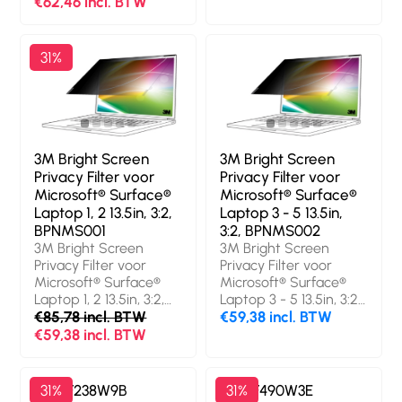
schermgrootte: 36,1 cm
€62,46 incl. BTW
schermen.
(14.2").
Oppervlakteafwerking:
Beeldverhouding: 16:10.
Glanzend,
Geschikt voor: Laptop,
Veiligheidsfunties:
31%
Soort: Randloze
Stofafstotend,
privacyfilter voor
Krasbestendig,
schermen.
Lichttransmissie: 85
Oppervlakteafwerking:
procent, Beperkt
Glanzend/mat,
weergavehoek (tot):
Veiligheidsfunties:
60°. Gewicht: 43 g
3M Bright Screen
3M Bright Screen
Krasbestendig,
Privacy Filter voor
Privacy Filter voor
Lichttransmissie: 85
Microsoft® Surface®
Microsoft® Surface®
procent, Beperkt
Laptop 1, 2 13.5in, 3:2,
Laptop 3 - 5 13.5in,
weergavehoek (tot):
BPNMS001
3:2, BPNMS002
60°. Gewicht: 33 g
3M Bright Screen
3M Bright Screen
Privacy Filter voor
Privacy Filter voor
Microsoft® Surface®
Microsoft® Surface®
Laptop 1, 2 13.5in, 3:2,
Laptop 3 - 5 13.5in, 3:2,
BPNMS001. Maximale
€85,78 incl. BTW
BPNMS002. Maximale
€59,38 incl. BTW
schermgrootte: 34,3
schermgrootte: 34,3
€59,38 incl. BTW
cm (13.5").
cm (13.5").
Beeldverhouding: 3:2.
Beeldverhouding: 3:2.
Geschikt voor: Laptop,
Geschikt voor: Laptop,
3M PF238W9B
31%
3M PF490W3E
31%
Soort: Randloze
Soort: Randloze