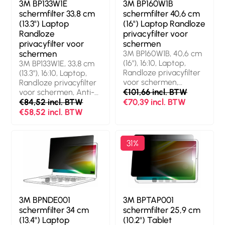
3M BP133W1E
3M BP160W1B
schermfilter 33,8 cm
schermfilter 40,6 cm
(13.3") Laptop
(16") Laptop Randloze
Randloze
privacyfilter voor
privacyfilter voor
schermen
schermen
3M BP160W1B, 40,6 cm
(16"), 16:10, Laptop,
3M BP133W1E, 33,8 cm
Randloze privacyfilter
(13.3"), 16:10, Laptop,
voor schermen,
Randloze privacyfilter
Antireflectie
€101,66 incl. BTW
voor schermen, Anti-
blue, Antireflectie
€84,52 incl. BTW
€70,39 incl. BTW
€58,52 incl. BTW
31%
3M BPNDE001
3M BPTAP001
schermfilter 34 cm
schermfilter 25,9 cm
(13.4") Laptop
(10.2") Tablet