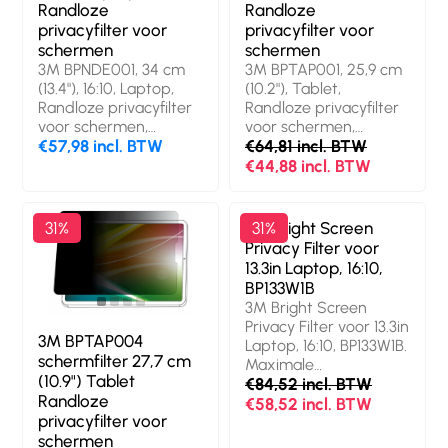
Randloze
Randloze
privacyfilter voor
privacyfilter voor
schermen
schermen
3M BPNDE001, 34 cm
3M BPTAP001, 25,9 cm
(13.4"), 16:10, Laptop,
(10.2"), Tablet,
Randloze privacyfilter
Randloze privacyfilter
voor schermen,
voor schermen,
Antireflectie
€57,98 incl. BTW
Antireflectie
€64,81 incl. BTW
€44,88 incl. BTW
31%
3M Bright Screen
31%
Privacy Filter voor
13.3in Laptop, 16:10,
BP133W1B
3M Bright Screen
Privacy Filter voor 13.3in
3M BPTAP004
Laptop, 16:10, BP133W1B.
schermfilter 27,7 cm
Maximale
(10.9") Tablet
schermgrootte: 33,8
€84,52 incl. BTW
Randloze
cm (13.3").
€58,52 incl. BTW
privacyfilter voor
Beeldverhouding: 16:10.
schermen
Geschikt voor: Laptop,