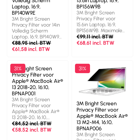
Volledig Scherm
15.6in Laptop, 16:9,
Oppervlakteafwerking:
Oppervlakteafwerking:
Laptop, 16:9,
BP156W9B
Glanzend,
Glanzend/mat,
BP140W9E
3M Bright Screen
Veiligheidsfunties:
Lichttransmissie: 85
Privacy Filter voor
3M Bright Screen
Stofafstotend,
procent, Beperkt
15.6in Laptop, 16:9,
Privacy Filter voor 14in
Krasbestendig,
weergavehoek (tot):
BP156W9B. Maximale
Volledig Scherm
Lichttransmissie: 85
60°. Gewicht: 29 g
schermgrootte: 39,6
€99,11 incl. BTW
Laptop, 16:9, BP140W9E.
procent, Beperkt
cm (15.6").
Maximale
€88,95 incl. BTW
€68,61 incl. BTW
weergavehoek (tot):
Beeldverhouding: 16:9.
schermgrootte: 35,6
€61,58 incl. BTW
60°. Gewicht: 30 g
Geschikt voor: Laptop,
cm (14").
Soort: Randloze
Beeldverhouding: 16:9.
privacyfilter voor
Geschikt voor: Laptop,
3M Bright Screen
31%
31%
schermen.
Soort: Randloze
Privacy Filter voor
Oppervlakteafwerking:
privacyfilter voor
Apple® MacBook Air®
Glanzend/mat,
schermen.
13 2018-20, 16:10,
Veiligheidsfunties:
Oppervlakteafwerking:
BPNAP001
Stofafstotend,
Glanzend,
3M Bright Screen
Krasbestendig,
Veiligheidsfunties:
3M Bright Screen
Privacy Filter voor
Lichttransmissie: 85
Stofafstotend,
Privacy Filter voor
Apple® MacBook Air®
procent, Beperkt
Krasbestendig,
Apple® MacBook Air®
13 2018-20, 16:10,
weergavehoek (tot):
Lichttransmissie: 85
13 M2-M4, 16:10,
BPNAP001. Maximale
€84,52 incl. BTW
60°. Gewicht: 35 g
procent, Beperkt
BPNAP006
schermgrootte: 33,8
€58,52 incl. BTW
weergavehoek (tot):
3M Bright Screen
cm (13.3").
60°. Gewicht: 31 g