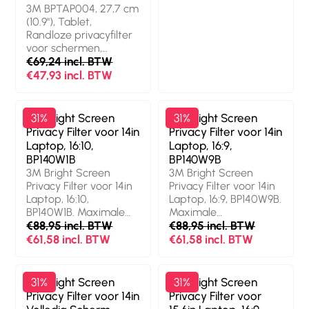
Soort: Randloze
3M BPTAP004, 27,7 cm
privacyfilter voor
(10.9"), Tablet,
schermen.
Randloze privacyfilter
Oppervlakteafwerking:
voor schermen,
Glanzend,
Antireflectie
€69,24 incl. BTW
Veiligheidsfunties:
€47,93 incl. BTW
Stofafstotend,
Krasbestendig,
Lichttransmissie: 85
3M Bright Screen
31%
3M Bright Screen
31%
procent, Beperkt
Privacy Filter voor 14in
Privacy Filter voor 14in
weergavehoek (tot):
Laptop, 16:10,
Laptop, 16:9,
60°. Gewicht: 27 g
BP140W1B
BP140W9B
3M Bright Screen
3M Bright Screen
Privacy Filter voor 14in
Privacy Filter voor 14in
Laptop, 16:10,
Laptop, 16:9, BP140W9B.
BP140W1B. Maximale
Maximale
schermgrootte: 35,6
€88,95 incl. BTW
schermgrootte: 35,6
€88,95 incl. BTW
cm (14").
cm (14").
€61,58 incl. BTW
€61,58 incl. BTW
Beeldverhouding: 16:10.
Beeldverhouding: 16:9.
Geschikt voor: Laptop,
Geschikt voor: Laptop,
Soort: Randloze
Soort: Randloze
3M Bright Screen
31%
3M Bright Screen
31%
privacyfilter voor
privacyfilter voor
Privacy Filter voor 14in
Privacy Filter voor
schermen.
schermen.