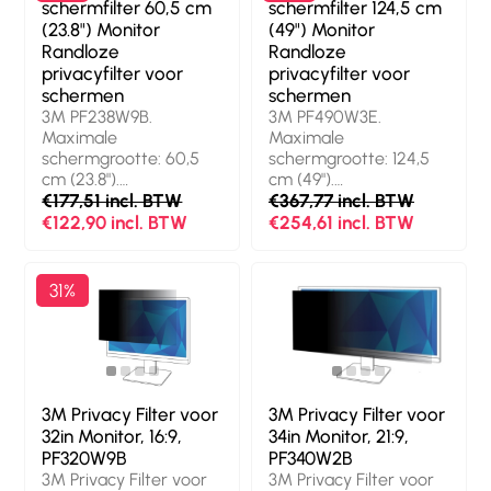
schermfilter 60,5 cm
schermfilter 124,5 cm
privacyfilter voor
privacyfilter voor
(23.8") Monitor
(49") Monitor
schermen.
schermen.
Randloze
Randloze
Oppervlakteafwerking:
Oppervlakteafwerking:
privacyfilter voor
privacyfilter voor
Glanzend/mat,
Glanzend/mat,
schermen
schermen
Veiligheidsfunties:
Veiligheidsfunties:
3M PF238W9B.
3M PF490W3E.
Stofafstotend,
Stofafstotend,
Maximale
Maximale
Krasbestendig,
Krasbestendig,
schermgrootte: 60,5
schermgrootte: 124,5
Lichttransmissie: 85
Lichttransmissie: 85
cm (23.8").
cm (49").
procent, Beperkt
procent, Beperkt
Beeldverhouding: 16:9.
€177,51 incl. BTW
Beeldverhouding: 32:9.
€367,77 incl. BTW
weergavehoek (tot):
weergavehoek (tot):
Geschikt voor: Monitor,
Geschikt voor: Monitor,
€122,90 incl. BTW
€254,61 incl. BTW
60°. Gewicht: 34 g
60°. Gewicht: 35 g
Soort: Randloze
Soort: Randloze
privacyfilter voor
privacyfilter voor
schermen. Gewicht:
schermen. Beperkt
31%
265,35153645 g
weergavehoek (tot):
60°. Gewicht:
260,36202038 g
3M Privacy Filter voor
3M Privacy Filter voor
32in Monitor, 16:9,
34in Monitor, 21:9,
PF320W9B
PF340W2B
3M Privacy Filter voor
3M Privacy Filter voor