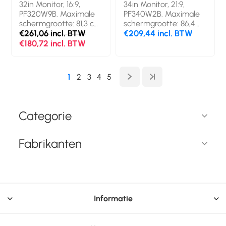
32in Monitor, 16:9,
34in Monitor, 21:9,
PF320W9B. Maximale
PF340W2B. Maximale
schermgrootte: 81,3 cm
schermgrootte: 86,4
(32"). Beeldverhouding:
€261,06 incl. BTW
cm (34").
€209,44 incl. BTW
16:9. Geschikt voor:
Beeldverhouding: 21:9.
€180,72 incl. BTW
Monitor, Soort:
Geschikt voor: Monitor,
Randloze privacyfilter
Soort: Randloze
voor schermen.
privacyfilter voor
1
2
3
4
5
Oppervlakteafwerking:
schermen.
Glanzend/mat,
Oppervlakteafwerking:
Veiligheidsfunties:
Glanzend/mat,
Krasbestendig.
Veiligheidsfunties:
Categorie
Gewicht: 177 g
Krasbestendig.
Gewicht: 168 g
Fabrikanten
Informatie