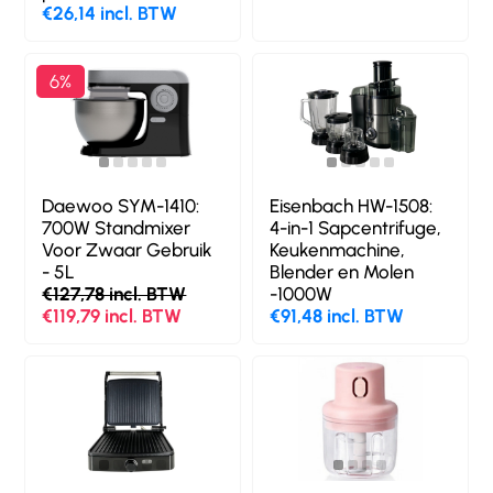
€26,14 incl. BTW
6%
Daewoo SYM-1410:
Eisenbach HW-1508:
700W Standmixer
4-in-1 Sapcentrifuge,
Voor Zwaar Gebruik
Keukenmachine,
- 5L
Blender en Molen
€127,78 incl. BTW
-1000W
€119,79 incl. BTW
€91,48 incl. BTW