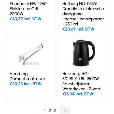
Eisenbach HW-1960:
Herberg HG-03176:
Elektrische Grill -
Draadloze elektrische
2000W
draagbare
€43,37 incl. BTW
voedselversnipperaar
- 250 ml
€20,69 incl. BTW
Herzberg
Herzberg HG-
Dompelstaafmixer
5011BLK: 1,8L 1500W
€23,23 incl. BTW
Roestvrijstalen
Waterkoker - Zwart
€16,94 incl. BTW
1
2
3