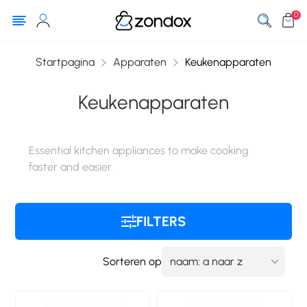
0
Startpagina
Apparaten
Keukenapparaten
Keukenapparaten
Essential kitchen appliances to make cooking
faster and easier.
FILTERS
Sorteren op