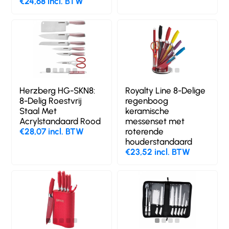
€24,68 incl. BTW
Herzberg HG-SKN8:
Royalty Line 8-Delige
8-Delig Roestvrij
regenboog
Staal Met
keramische
Acrylstandaard Rood
messenset met
€28,07 incl. BTW
roterende
houderstandaard
€23,52 incl. BTW