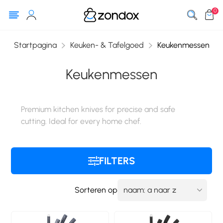
0
Startpagina
Keuken- & Tafelgoed
Keukenmessen
Keukenmessen
Premium kitchen knives for precise and safe
cutting. Ideal for every home chef.
FILTERS
Sorteren op