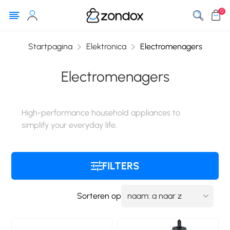
0
Startpagina
Elektronica
Electromenagers
Electromenagers
High-performance household appliances to
simplify your everyday life.
FILTERS
Sorteren op