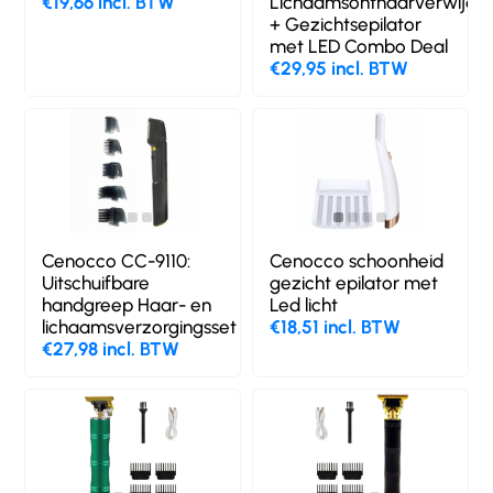
€19,66 incl. BTW
Lichaamsonthaarverwijde
+ Gezichtsepilator
met LED Combo Deal
€29,95 incl. BTW
Cenocco CC-9110:
Cenocco schoonheid
Uitschuifbare
gezicht epilator met
handgreep Haar- en
Led licht
lichaamsverzorgingsset
€18,51 incl. BTW
€27,98 incl. BTW