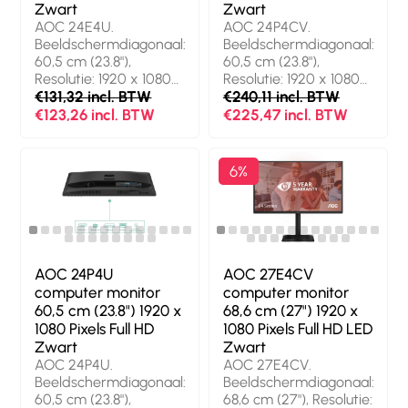
Zwart
Zwart
Zwart
AOC 24E4U.
AOC 24P4CV.
Beeldschermdiagonaal:
Beeldschermdiagonaal:
60,5 cm (23.8"),
60,5 cm (23.8"),
Resolutie: 1920 x 1080
Resolutie: 1920 x 1080
Pixels, HD type: Full HD,
€131,32 incl. BTW
Pixels, HD type: Full HD,
€240,11 incl. BTW
Display technologie:
Display technologie:
€123,26 incl. BTW
€225,47 incl. BTW
LED, Responstijd: 4 ms,
LED, Responstijd: 4 ms,
Oorspronkelijke
Oorspronkelijke
beeldverhouding: 16:9.
beeldverhouding: 16:9,
6%
Ingebouwde
Kijkhoek, horizontaal:
luidsprekers.
178°, Kijkhoek, verticaal:
Ingebouwde USB-hub,
178°. Ingebouwde
Versie USB-hub: 3.2
luidsprekers.
Gen 1 (3.1 Gen 1). VESA-
Ingebouwde USB-hub,
montage, In hoogte
Versie USB-hub: 3.2
AOC 24P4U
AOC 27E4CV
verstelbaar. Kleur van
Gen 2 (3.1 Gen 2).
computer monitor
computer monitor
het product: Zwart
VESA-montage, In
60,5 cm (23.8") 1920 x
68,6 cm (27") 1920 x
hoogte verstelbaar.
1080 Pixels Full HD
1080 Pixels Full HD LED
Kleur van het product:
Zwart
Zwart
Zwart
AOC 24P4U.
AOC 27E4CV.
Beeldschermdiagonaal:
Beeldschermdiagonaal:
60,5 cm (23.8"),
68,6 cm (27"), Resolutie: