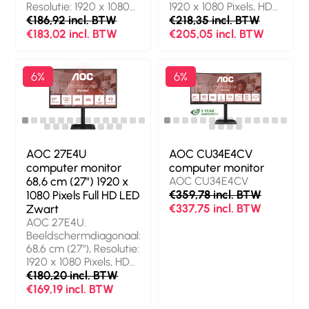
Resolutie: 1920 x 1080
1920 x 1080 Pixels, HD
Pixels, HD type: Full HD,
€186,92 incl. BTW
type: Full HD, Display
€218,35 incl. BTW
Responstijd: 4 ms,
technologie: LED,
€183,02 incl. BTW
€205,05 incl. BTW
Oorspronkelijke
Responstijd: 4 ms,
beeldverhouding: 16:9.
Oorspronkelijke
Ingebouwde
beeldverhouding: 16:9,
6%
6%
luidsprekers.
Kijkhoek, horizontaal:
Ingebouwde USB-hub,
178°, Kijkhoek, verticaal:
Versie USB-hub: 3.2
178°. Ingebouwde
Gen 1 (3.1 Gen 1). In
luidsprekers.
hoogte verstelbaar.
Ingebouwde USB-hub,
Kleur van het product:
Versie USB-hub: 3.2
AOC 27E4U
AOC CU34E4CV
Zwart
Gen 1 (3.1 Gen 1). VESA-
computer monitor
computer monitor
montage, In hoogte
68,6 cm (27") 1920 x
AOC CU34E4CV
verstelbaar. Kleur van
€359,78 incl. BTW
1080 Pixels Full HD LED
het product: Zwart
€337,75 incl. BTW
Zwart
AOC 27E4U.
Beeldschermdiagonaal:
68,6 cm (27"), Resolutie:
1920 x 1080 Pixels, HD
type: Full HD, Display
€180,20 incl. BTW
technologie: LED,
€169,19 incl. BTW
Responstijd: 4 ms,