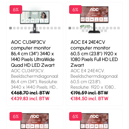
Oorspronkelijke
beeldverhouding: 16:9.
6%
6%
Ingebouwde
luidsprekers.
Ingebouwde USB-hub,
Versie USB-hub: 3.2
Gen 1 (3.1 Gen 1). VESA-
montage, In hoogte
AOC CU34P3CV
AOC E4 24E4CV
verstelbaar. Kleur van
computer monitor
computer monitor
het product: Zwart
86,4 cm (34") 3440 x
60,5 cm (23.8") 1920 x
1440 Pixels UltraWide
1080 Pixels Full HD LED
Quad HD LED Zwart
Zwart
AOC CU34P3CV.
AOC E4 24E4CV.
Beeldschermdiagonaal:
Beeldschermdiagonaal:
86,4 cm (34"), Resolutie:
60,5 cm (23.8"),
3440 x 1440 Pixels, HD
Resolutie: 1920 x 1080
type: UltraWide Quad
€468,70 incl. BTW
Pixels, HD type: Full HD,
€196,59 incl. BTW
HD, Display
Display technologie:
€439,83 incl. BTW
€184,50 incl. BTW
technologie: LED,
LED, Responstijd: 4 ms,
Responstijd: 4 ms,
Oorspronkelijke
Oorspronkelijke
beeldverhouding: 16:9,
6%
6%
beeldverhouding: 21:9,
Kijkhoek, horizontaal:
Kijkhoek, horizontaal:
178°, Kijkhoek, verticaal: