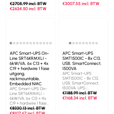
het product: Zwart,
conversie (online),
Accu/Batterij voltage:
€2705,99 incl. BTW
€3007,55 incl. BTW
Snoerlengte: 1,2 m.
Output power
192 V, Aantal
€2634,50 incl. BTW
Certificaten van
capacity: 2,2 kVA,
inbegrepen batterijen:
naleving: RoHS,
Uitgangsvermogen:
1 stuk(s), Kleur van het
Certificering: CB Meet
1980 W.
product: Zwart.
EN62040-1 / CE / IEC-
Stopcontacttypes: C13
Certificaten van
62040-1 / IEC-62040-
stekker, C19 stekker,
naleving: RoHS.
2
Stekker: C20 stekker,
Gewicht: 91 kg,
Aantal AC uitgangen:
Breedte: 432 mm,
10 AC-uitgang(en).
Hoogte: 130 mm.
Batterijtechnologie:
Breedte verpakking:
APC Smart-UPS On-
APC Smart-UPS
Sealed Lead Acid
600 mm, Hoogte
Line SRT6KRMXLI -
SMT1500IC - 8x C13,
(VRLA), Batterij
verpakking: 420 mm,
6kW/VA, 6x C13 + 4x
USB, SmartConnect,
capaciteit: 367 VAh,
Diepte verpakking:
C19 + hardwire 1 fase
1500VA
Typische backup tijd
1000 mm
uitgang,
APC Smart-UPS
op volledige lading: 3,9
SMT1500IC - 8x C13,
rackmountable,
min. Vormfactor:
USB, SmartConnect,
Embedded NMC
Rackmontage/toren,
1500VA. UPS-
APC Smart-UPS On-
Kleur van het product:
topologie: Line-
€1188,99 incl. BTW
Line SRT6KRMXLI -
Zwart, Rackcapaciteit:
interactive, Output
€1168,34 incl. BTW
6kW/VA, 6x C13 + 4x
2U. Certificaten van
power capacity: 1,5
C19 + hardwire 1 fase
naleving: RoHS,
kVA,
uitgang,
€8330,13 incl. BTW
Certificering: CE, CE
Uitgangsvermogen:
rackmountable,
€8107,67 incl. BTW