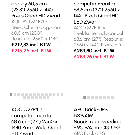
3.2 Gen 1 (3.1 Gen 1).
3.2 Gen 1 (3.1 Gen 1).
display 60,5 cm
computer monitor
VESA-montage, In
VESA-montage, In
(23.8") 2560 x 1440
68,6 cm (27") 2560 x
hoogte verstelbaar.
hoogte verstelbaar.
Pixels Quad HD Zwart
1440 Pixels Quad HD
Kleur van het product:
Kleur van het product:
AOC P2 Q24P2Q.
LED Zwart
Zwart
Zwart
Beeldschermdiagonaal:
AOC Q27P4CV.
60,5 cm (23.8"),
Beeldschermdiagonaal:
Resolutie: 2560 x 1440
68,6 cm (27"), Resolutie:
Pixels, HD type: Quad
€219,83 incl. BTW
2560 x 1440 Pixels, HD
HD, Display
€215,26 incl. BTW
type: Quad HD, Display
€289,80 incl. BTW
technologie: LED,
technologie: LED,
€283,76 incl. BTW
Beeldoppervlakte:
Responstijd: 4 ms,
Mat, Responstijd: 4 ms,
Oorspronkelijke
Oorspronkelijke
beeldverhouding: 16:9,
beeldverhouding: 16:9,
Kijkhoek, horizontaal:
Kijkhoek, horizontaal:
178°, Kijkhoek, verticaal:
178°, Kijkhoek, verticaal:
178°. Ingebouwde
178°. Ingebouwde
luidsprekers.
luidsprekers.
Ingebouwde USB-hub,
Ingebouwde USB-hub,
Versie USB-hub: 2.0 /
AOC Q27P4U
APC Back-UPS
Versie USB-hub: 3.2
3.2 Gen 1 (3.1 Gen 1).
computer monitor
BX950MI
Gen 1 (3.1 Gen 1). VESA-
VESA-montage, In
68,6 cm (27") 2560 x
Noodstroomvoeding
montage, In hoogte
hoogte verstelbaar.
1440 Pixels Wide Quad
- 950VA, 6x C13, USB
verstelbaar. Kleur van
Kleur van het product:
HD Zwart
APC Back-UPS