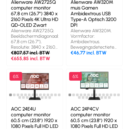
Alienware AW2725Q
Alienware AW320M
computer monitor
muis Gamen
67,8 cm (26.7") 3840 x
Ambidextrous USB
2160 Pixels 4K Ultra HD
Type-A Optisch 3200
QD-OLED Zwart
DPI
Alienware AW2725Q.
Alienware AW320M.
Beeldschermdiagonaal:
Vormfactor:
67,8 cm (26.7"),
Ambidextrous.
Resolutie: 3840 x 2160
Bewegingsdetectietechnolog
Pixels, HD type: 4K
€807,57 incl. BTW
Optisch, Aansluiting:
€46,77 incl. BTW
Ultra HD, Display
USB Type-A,
€655,85 incl. BTW
technologie: QD-OLED,
Bewegingsresolutie:
Responstijd: 0,03 ms,
3200 DPI, Aantal
Oorspronkelijke
knoppen: 6, Scroll
6%
6%
beeldverhouding: 16:9,
type: Wiel. Stroombron:
Kijkhoek, horizontaal:
Kabel. Kleur van het
178°, Kijkhoek, verticaal:
product: Zwart
178°. Ingebouwde
USB-hub, Versie USB-
hub: 2.0 / 3.2 Gen 1 (3.1
AOC 24E4U
AOC 24P4CV
Gen 1). VESA-montage,
computer monitor
computer monitor
In hoogte verstelbaar.
60,5 cm (23.8") 1920 x
60,5 cm (23.8") 1920 x
Kleur van het product:
1080 Pixels Full HD LED
1080 Pixels Full HD LED