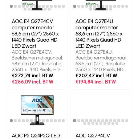
178°, Kijkhoek, verticaal:
178°. Ingebouwde
178°. Ingebouwde
luidsprekers.
luidsprekers.
Ingebouwde USB-hub,
Ingebouwde USB-hub,
Versie USB-hub: 2.0 /
AOC E4 Q27E4CV
AOC E4 Q27E4U
Versie USB-hub: 3.2
3.2 Gen 1 (3.1 Gen 1).
computer monitor
computer monitor
Gen 1 (3.1 Gen 1). VESA-
VESA-montage, In
68,6 cm (27") 2560 x
68,6 cm (27") 2560 x
montage, In hoogte
hoogte verstelbaar.
1440 Pixels Quad HD
1440 Pixels Quad HD
verstelbaar. Kleur van
Kleur van het product:
LED Zwart
LED Zwart
het product: Zwart
Zwart
AOC E4 Q27E4CV.
AOC E4 Q27E4U.
Beeldschermdiagonaal:
Beeldschermdiagonaal:
68,6 cm (27"), Resolutie:
68,6 cm (27"), Resolutie:
2560 x 1440 Pixels, HD
2560 x 1440 Pixels, HD
type: Quad HD, Display
€272,74 incl. BTW
type: Quad HD, Display
€207,47 incl. BTW
technologie: LED,
technologie: LED,
€256,09 incl. BTW
€194,84 incl. BTW
Responstijd: 4 ms,
Responstijd: 4 ms,
Oorspronkelijke
Oorspronkelijke
beeldverhouding: 16:9,
beeldverhouding: 16:9,
Kijkhoek, horizontaal:
Kijkhoek, horizontaal:
178°, Kijkhoek, verticaal:
178°, Kijkhoek, verticaal:
178°. Ingebouwde
178°. Ingebouwde
luidsprekers.
luidsprekers.
Ingebouwde USB-hub,
Ingebouwde USB-hub,
Versie USB-hub: 2.0 /
Versie USB-hub: 2.0 /
AOC P2 Q24P2Q LED
AOC Q27P4CV