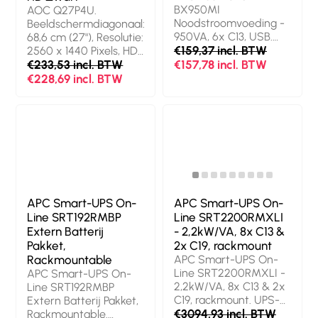
het product: Zwart
Zwart
BX950MI
AOC Q27P4U.
Noodstroomvoeding -
Beeldschermdiagonaal:
950VA, 6x C13, USB.
68,6 cm (27"), Resolutie:
UPS-topologie: Line-
€159,37 incl. BTW
2560 x 1440 Pixels, HD
interactive, Output
type: Wide Quad HD,
€233,53 incl. BTW
€157,78 incl. BTW
power capacity: 0,95
Responstijd: 1 ms,
€228,69 incl. BTW
kVA,
Oorspronkelijke
Uitgangsvermogen:
beeldverhouding: 16:9.
520 W.
Ingebouwde USB-hub,
Stopcontacttypes: C13
Versie USB-hub: 3.2
stekker, Stekker: C14
Gen 1 (3.1 Gen 1). In
stekker, Aantal AC
hoogte verstelbaar.
uitgangen: 6 AC-
Kleur van het product:
uitgang(en).
Zwart
Batterijtechnologie:
APC Smart-UPS On-
APC Smart-UPS On-
Sealed Lead Acid
Line SRT192RMBP
Line SRT2200RMXLI
(VRLA), Typische
Extern Batterij
- 2,2kW/VA, 8x C13 &
backup tijd op
Pakket,
2x C19, rackmount
volledige lading: 1 min,
Rackmountable
APC Smart-UPS On-
Typische backup tijd
Line SRT2200RMXLI -
APC Smart-UPS On-
op halve lading: 6,5
2,2kW/VA, 8x C13 & 2x
Line SRT192RMBP
min. Vormfactor:
C19, rackmount. UPS-
Extern Batterij Pakket,
Compact, Kleur van
topologie: Dubbele
€3094,93 incl. BTW
Rackmountable.