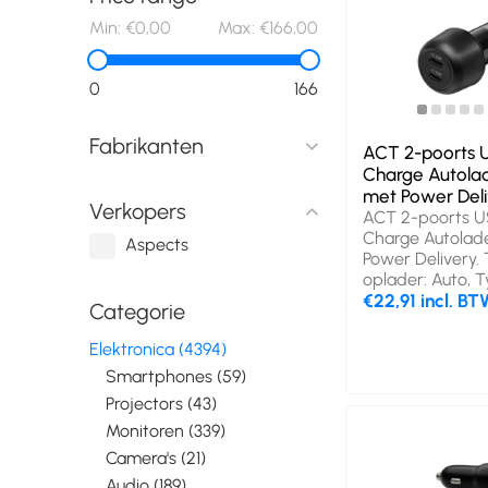
Min:
€0,00
Max:
€166,00
0
166
Fabrikanten
ACT 2-poorts 
Charge Autola
met Power Del
Verkopers
ACT 2-poorts U
Charge Autolad
Aspects
Power Delivery.
oplader: Auto, 
stroombron:
€22,91 incl. B
Categorie
Sigarettenaanst
compatibiliteit: 
Elektronica (4394)
Ingangsspanning:
Smartphones (59)
Uitgangsspannin
V. Aantal USB-
Projectors (43)
poorten: 2. Kleu
Monitoren (339)
product: Zwart
Camera's (21)
Audio (189)