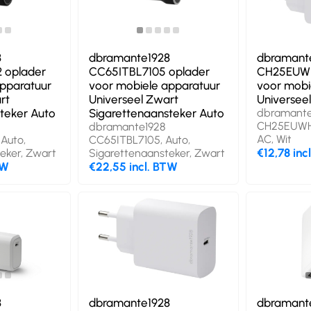
8
dbramante1928
dbramant
 oplader
CC65ITBL7105 oplader
CH25EUWH
apparatuur
voor mobiele apparatuur
voor mobi
rt
Universeel Zwart
Universeel
teker Auto
Sigarettenaansteker Auto
dbramante
CH25EUWH7
dbramante1928
AC, Wit
Auto,
CC65ITBL7105, Auto,
€12,78 inc
eker, Zwart
Sigarettenaansteker, Zwart
TW
€22,55 incl. BTW
8
dbramante1928
dbramant