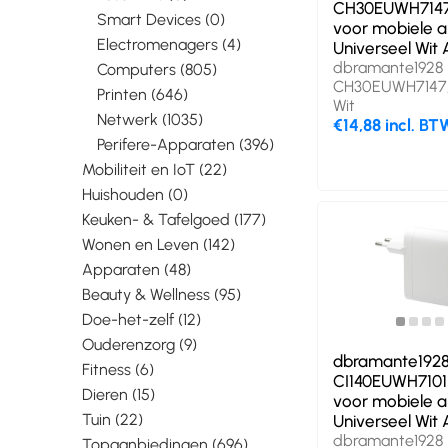
CH30EUWH7147
Smart Devices (0)
voor mobiele 
Electromenagers (4)
Universeel Wit
dbramante1928
Computers (805)
CH30EUWH7147, 
Printen (646)
Wit
Netwerk (1035)
€14,88 incl. BT
Perifere-Apparaten (396)
Mobiliteit en IoT (22)
Huishouden (0)
Keuken- & Tafelgoed (177)
Wonen en Leven (142)
Apparaten (48)
Beauty & Wellness (95)
Doe-het-zelf (12)
Ouderenzorg (9)
dbramante192
Fitness (6)
CI140EUWH7101
Dieren (15)
voor mobiele 
Tuin (22)
Universeel Wit
dbramante1928
Topaanbiedingen (696)