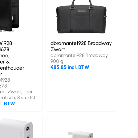
e1928
dbramante1928 Broadway
1678
Zwart
nee,
dbramante1928 Broadway,
900 g
er &
€85,85 incl. BTW
menthouder
r
1928
678,
e, Zwart, Leer,
tisch, 8 stuk(s),
e sluiting
cl. BTW