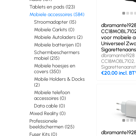
Tablets en pads (123)
Mobiele accessoires (584)
Stroomadapter (15)
dbramante192
Mobiele Carkits (0)
CC18MOBL7102
Mobiele Autoladers (2)
voor mobiele 
Universeel Zwa
Mobiele batterijen (0)
Sigarettenaans
Schermbeschermers
dbramante1928
mobiel (215)
CC18MOBL7102, 
Mobiele hoesjes en
Sigarettenaanst
covers (350)
€20,00 incl. B
Mobile Holders & Docks
(2)
Mobiele telefoon
accessoires (0)
Data cable (0)
Mixed Reality (0)
Professionele
beeldschermen (125)
dbramante192
Fuser Kits (0)