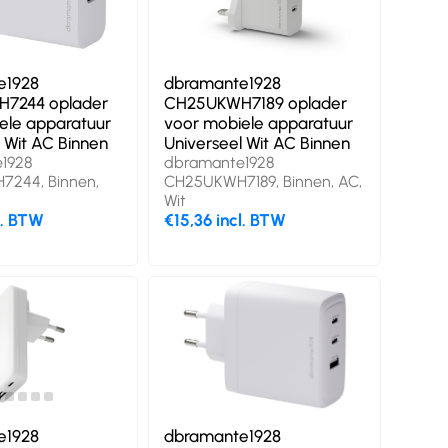
e1928
dbramante1928
7244 oplader
CH25UKWH7189 oplader
ele apparatuur
voor mobiele apparatuur
 Wit AC Binnen
Universeel Wit AC Binnen
1928
dbramante1928
244, Binnen,
CH25UKWH7189, Binnen, AC,
Wit
l. BTW
€15,36 incl. BTW
e1928
dbramante1928