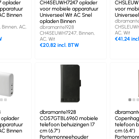
 oplader
CH45EUWH7247 oplader
CHSLEUWH
apparatuur
voor mobiele apparatuur
voor mobi
 AC Binnen
Universeel Wit AC Snel
Universeel
opladen Binnen
dbramante
Binnen, AC,
CHSLEUWH7
dbramante1928
AC, Wit
CH45EUWH7247, Binnen,
W
€41,24 inc
AC, Wit
€20,82 incl. BTW
8
dbramante1928
dbramant
 oplader
CO57GTBL6960 mobiele
Copenhag
apparatuur
telefoon behuizingen 17
telefoon b
 AC Binnen
cm (6.7")
cm (6.4")
Portemonneehouder
Portemon