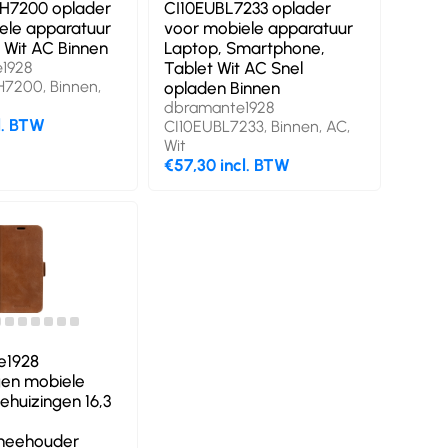
7200 oplader
CI10EUBL7233 oplader
ele apparatuur
voor mobiele apparatuur
 Wit AC Binnen
Laptop, Smartphone,
1928
Tablet Wit AC Snel
200, Binnen,
opladen Binnen
dbramante1928
l. BTW
CI10EUBL7233, Binnen, AC,
Wit
€57,30 incl. BTW
e1928
en mobiele
ehuizingen 16,3
neehouder