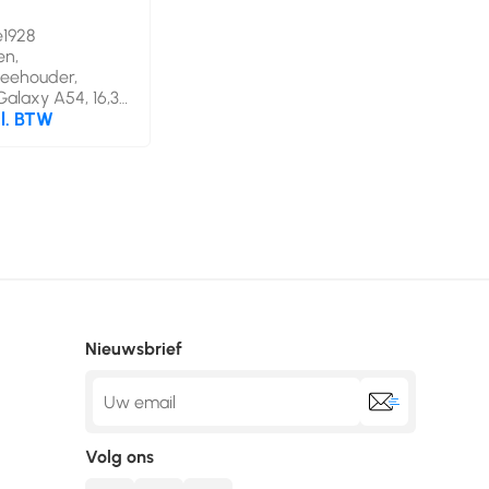
1928
n,
eehouder,
alaxy A54, 16,3
Lichtbruin
cl. BTW
Nieuwsbrief
Volg ons