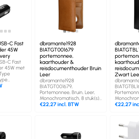
USB-C Fast
dbramante1928
dbramant
der 45W
BIATGT001679
BIATGTBL
ivery
portemonnee,
portemon
SB-C Fast
kaarthouder &
kaarthoud
er 45W met
reisdocumenthouder Bruin
reisdocu
 Type
Leer
Zwart Lee
Type
dbramante1928
dbramante
TW
BIATGT001679,
BIATGTBL1
eker, Lader
Portemonnee, Bruin, Leer,
Portemonne
Universeel.
Monochromatisch, 8 stuk(s),
Monochroma
 12 - 24 V,
Magnetische sluiting
€22,27 incl. BTW
Magnetisch
€22,27 in
g (max): 12
Type-C-
r van het