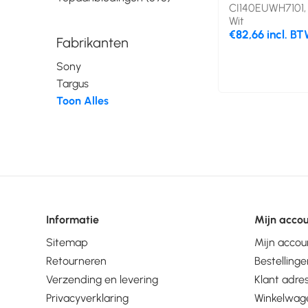
CI140EUWH7101, 
Wit
€82,66 incl. B
Fabrikanten
Sony
Targus
Toon Alles
Informatie
Mijn acco
Sitemap
Mijn accou
Retourneren
Bestellinge
Verzending en levering
Klant adre
Privacyverklaring
Winkelwag