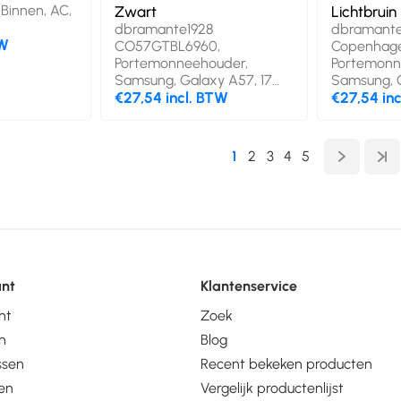
Binnen, AC,
Zwart
Lichtbruin
dbramante1928
dbramante
TW
CO57GTBL6960,
Copenhage
Portemonneehouder,
Portemonn
Samsung, Galaxy A57, 17
Samsung, G
cm (6.7"), Zwart
€27,54 incl. BTW
cm (6.4"), 
€27,54 in
1
2
3
4
5
unt
Klantenservice
nt
Zoek
n
Blog
ssen
Recent bekeken producten
en
Vergelijk productenlijst