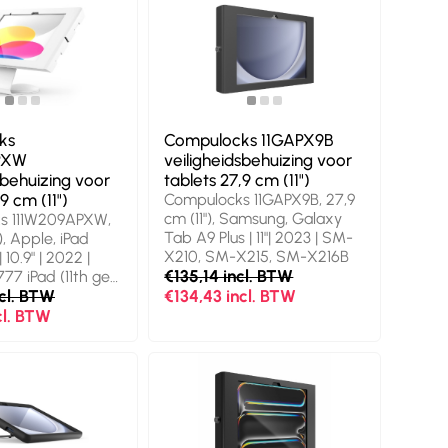
ks
Compulocks 11GAPX9B
PXW
veiligheidsbehuizing voor
sbehuizing voor
tablets 27,9 cm (11")
9 cm (11")
Compulocks 11GAPX9B, 27,9
cm (11"), Samsung, Galaxy
s 111W209APXW,
Tab A9 Plus | 11"| 2023 | SM-
), Apple, iPad
X210, SM-X215, SM-X216B
 10.9" | 2022 |
€135,14 incl. BTW
77 iPad (11th gen.
 2025 | A3355,
ncl. BTW
€134,43 incl. BTW
cl. BTW