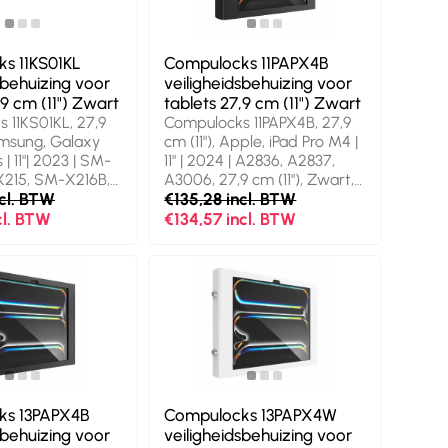
s 11KS01KL
Compulocks 11PAPX4B
sbehuizing voor
veiligheidsbehuizing voor
,9 cm (11") Zwart
tablets 27,9 cm (11") Zwart
 11KS01KL, 27,9
Compulocks 11PAPX4B, 27,9
Samsung, Galaxy
cm (11"), Apple, iPad Pro M4 |
 | 11"| 2023 | SM-
11" | 2024 | A2836, A2837,
X215, SM-X216B,
A3006, 27,9 cm (11"), Zwart,
"), Zwart, Metaal,
ncl. BTW
Aluminium
€135,28 incl. BTW
cl. BTW
€134,57 incl. BTW
ks 13PAPX4B
Compulocks 13PAPX4W
sbehuizing voor
veiligheidsbehuizing voor