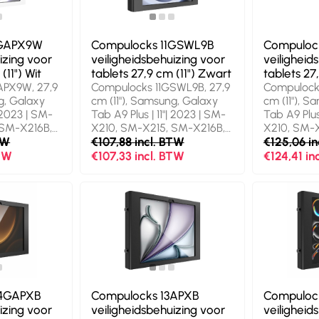
1GAPX9W
Compulocks 11GSWL9B
Compulock
izing voor
veiligheidsbehuizing voor
veiligheid
(11") Wit
tablets 27,9 cm (11") Zwart
tablets 27
APX9W, 27,9
Compulocks 11GSWL9B, 27,9
Compulocks
g, Galaxy
cm (11"), Samsung, Galaxy
cm (11"), 
| 2023 | SM-
Tab A9 Plus | 11"| 2023 | SM-
Tab A9 Plus
 SM-X216B,
X210, SM-X215, SM-X216B,
X210, SM-
t, Aluminium
TW
27,9 cm (11"), Zwart, Zwart
€107,88 incl. BTW
27,9 cm (11
€125,06 i
Silicone
BTW
€107,33 incl. BTW
€124,41 in
24GAPXB
Compulocks 13APXB
Compuloc
izing voor
veiligheidsbehuizing voor
veiligheid