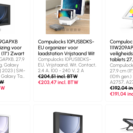
09GAPXB
Compulocks 10PUSBDKS-
Compuloc
izing voor
EU organizer voor
111W209A
 (11") Zwart
laadstation Vrijstaand Wit
veiligheid
GAPXB, 27,9
Compulocks 10PUSBDKS-
tablets 27,
g, Galaxy
EU, Vrijstaand, Wit, Contact,
Compulock
 | 2023 | SM-
2,4 A, 100 - 240 V, 2 A
27,9 cm (11"
 Galaxy Tab
€204,51 incl. BTW
(10th gen.) |
SM-X716B,
TW
€203,47 incl. BTW
A2757, A27
 (10.9"),
BTW
A16) | 11" |
€192,04 i
A3356
€191,04 in