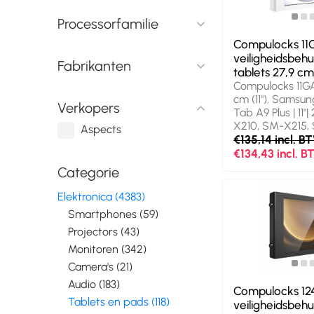
Processorfamilie
Compulocks 1
veiligheidsbehu
Fabrikanten
tablets 27,9 cm 
Compulocks 11G
cm (11"), Samsun
Verkopers
Tab A9 Plus | 11"
X210, SM-X215,
Aspects
27,9 cm (11"), Wi
€135,14 incl. B
€134,43 incl. 
Categorie
Elektronica (4383)
Smartphones (59)
Projectors (43)
Monitoren (342)
Camera's (21)
Audio (183)
Compulocks 1
Tablets en pads (118)
veiligheidsbehu