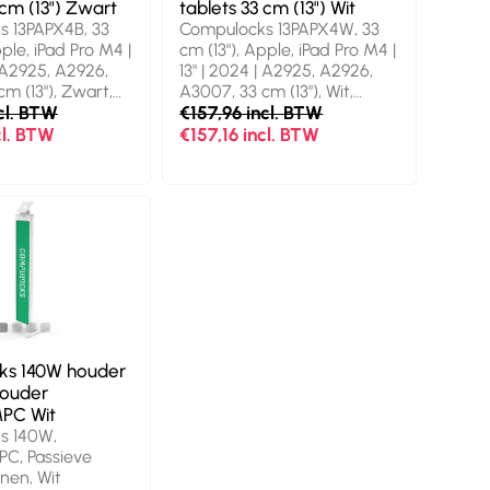
 cm (13") Zwart
tablets 33 cm (13") Wit
 13PAPX4B, 33
Compulocks 13PAPX4W, 33
pple, iPad Pro M4 |
cm (13"), Apple, iPad Pro M4 |
| A2925, A2926,
13" | 2024 | A2925, A2926,
m (13"), Zwart,
A3007, 33 cm (13"), Wit,
cl. BTW
Aluminium
€157,96 incl. BTW
cl. BTW
€157,16 incl. BTW
ks 140W houder
houder
PC Wit
s 140W,
C, Passieve
nen, Wit