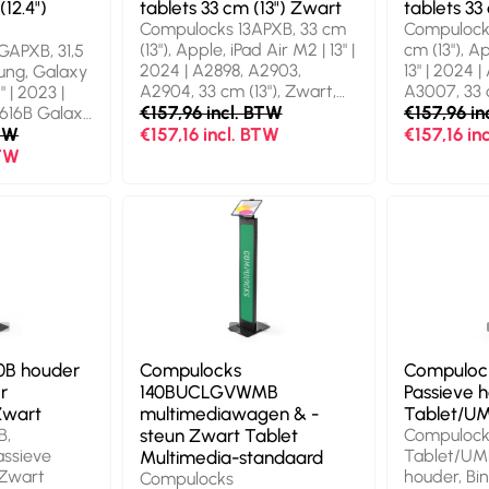
(12.4")
tablets 33 cm (13") Zwart
tablets 33
Compulocks 13APXB, 33 cm
Compulocks
(13"), Apple, iPad Air M2 | 13" |
cm (13"), A
GAPXB, 31,5
2024 | A2898, A2903,
13" | 2024 
sung, Galaxy
A2904, 33 cm (13"), Zwart,
A3007, 33 c
" | 2023 |
Aluminium
€157,96 incl. BTW
Aluminium
€157,96 in
616B Galaxy
 2023 | SM-
BTW
€157,16 incl. BTW
€157,16 in
BTW
0B houder
Compulocks
Compuloc
r
140BUCLGVWMB
Passieve 
Zwart
multimediawagen & -
Tablet/UM
B,
steun Zwart Tablet
Compulock
assieve
Tablet/UMP
Multimedia-standaard
 Zwart
houder, Bin
Compulocks