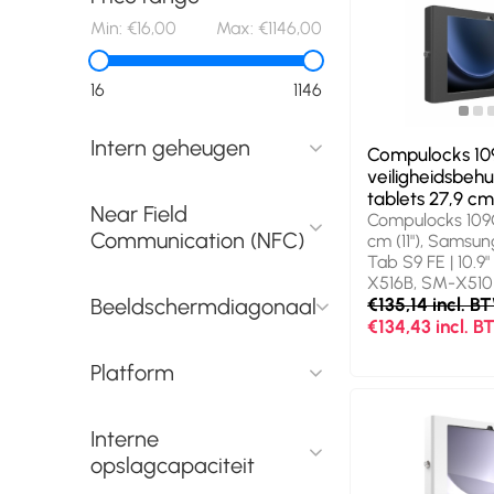
Min:
€16,00
Max:
€1146,00
16
1146
Intern geheugen
Compulocks 1
veiligheidsbehu
tablets 27,9 cm
Near Field
Compulocks 109
Communication (NFC)
cm (11"), Samsun
Tab S9 FE | 10.9"
X516B, SM-X510
S9 | 11"| 2023 | 
€135,14 incl. B
Beeldschermdiagonaal
SM-X710, 27,7 cm
€134,43 incl. 
Zwart
Platform
Interne
opslagcapaciteit