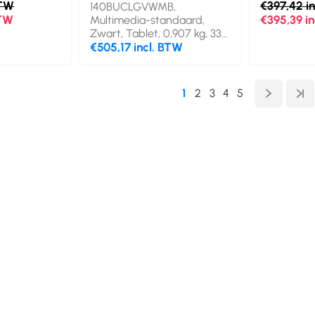
BTW
€397,42 i
140BUCLGVWMB,
BTW
€395,39 i
Multimedia-standaard,
Zwart, Tablet, 0,907 kg, 33
cm (13"), 100 x 100 mm
€505,17 incl. BTW
1
2
3
4
5