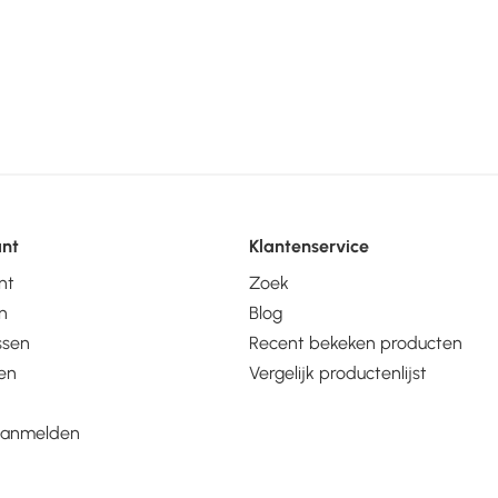
unt
Klantenservice
nt
Zoek
n
Blog
ssen
Recent bekeken producten
en
Vergelijk productenlijst
aanmelden