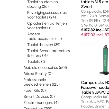
tablets 31,5 cm 
Tablethouders en
Zwart
docking (26)
Compulocks 124
Beveiligingsaccessoires
cm (12.4"), Sam
voor tablets (24)
Tab S9 FE+ | 12.4
Opladers en batterijen
SM-X610, SM-X
voor tablets (1)
Tab S9+ | 12.4"|
€157,82 incl. 
Andere
X810,..., Zwart
€157,02 incl. 
tabletaccessoires (1)
Tablet-hoezen (39)
Tablet Screenprotectors
& Filters (14)
Tablets (13)
Mobiele accessoires (601)
Mixed Reality (0)
Professionele
Compulocks 14
beeldschermen (125)
Passieve houde
Fuser Kits (0)
Tablet/UMPC 
Smart Devices (0)
Compulocks 140
Tablet/UMPC, P
Electromenagers (4)
houder, Binnen,
Computers (799)