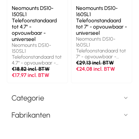
Neomounts DS10-
Neomounts DS10-
150SL1
160SL1
Telefoonstandaard
Telefoonstandaard
tot 4.7" -
tot 7" - opvouwbaar -
opvouwbaar -
universeel
universeel
Neomounts DS10-
160SL1
Neomounts DS10-
Telefoonstandaard tot
150SL1
7" - opvouwbaar -
Telefoonstandaard tot
universeel. Type
€29,13 incl. BTW
4.7" - opvouwbaar -
mobiele apparatuur:
universeel. Type
€18,82 incl. BTW
€24,08 incl. BTW
Mobiele
mobiele apparatuur:
€17,97 incl. BTW
telefoon/Smartphone,
Mobiele
Soort: Passieve houder,
telefoon/Smartphone,
Correct gebruik:
Soort: Passieve houder,
Categorie
Bureau, Binnen, Kleur
Correct gebruik:
van het product: Zilver
Bureau, Binnen, Kleur
van het product: Zilver
Fabrikanten