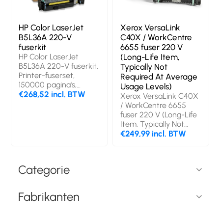
HP Color LaserJet
Xerox VersaLink
B5L36A 220-V
C40X / WorkCentre
fuserkit
6655 fuser 220 V
HP Color LaserJet
(Long-Life Item,
B5L36A 220-V fuserkit,
Typically Not
Printer-fuserset,
Required At Average
150000 pagina's,
Usage Levels)
China, HP, HP Color
€268,52 incl. BTW
Xerox VersaLink C40X
LaserJet
/ WorkCentre 6655
CM3530/CP3525/500
fuser 220 V (Long-Life
color M551 supplieskits
Item, Typically Not
werken met: HP
Required At Average
€249,99 incl. BTW
LaserJet E55040,...,
Usage Levels). Land
Bedrijf, Enterprise
van herkomst: China,
Merkcompatibiliteit:
Categorie
Xerox, Compatibiliteit:
Xerox® VersaLink®
C400, WorkCentre™
Fabrikanten
6655, VersaLink C405,
WorkCentre® 6655i.
Breedte verpakking: