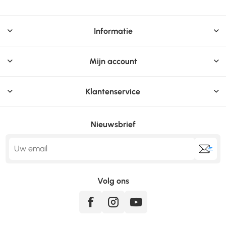
270 mm, Diepte
verpakking: 520 mm,
Hoogte verpakking:
Informatie
240 mm. Export
Control Classification
Number (ECCN): EAR99
Mijn account
Klantenservice
Nieuwsbrief
Volg ons