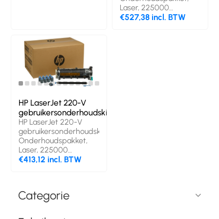
Laser, 225000
pagina's, China, HP,
€527,38 incl. BTW
LaserJet Enterprise
M607n, LaserJet
Enterprise M607dn ,
LaserJet Enterprise
M608n, LaserJet...
HP LaserJet 220-V
gebruikersonderhoudskit
HP LaserJet 220-V
gebruikersonderhoudskit,
Onderhoudspakket,
Laser, 225000
pagina's, LaserJet
€413,12 incl. BTW
4250, 4350, Bedrijf
Categorie