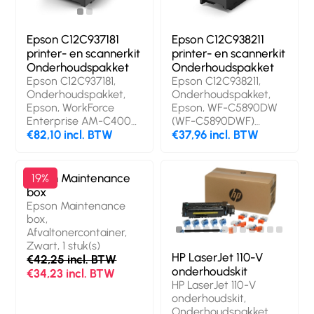
Epson C12C937181
Epson C12C938211
printer- en scannerkit
printer- en scannerkit
Onderhoudspakket
Onderhoudspakket
Epson C12C937181,
Epson C12C938211,
Onderhoudspakket,
Onderhoudspakket,
Epson, WorkForce
Epson, WF-C5890DW
Enterprise​ AM-C4000​
(WF-C5890DWF)
WorkForce Enterprise​
€82,10 incl. BTW
WorkForce Pro WF-
€37,96 incl. BTW
AM-C5000​ WorkForce
C5390DW, 1 stuk(s)
Enterprise​ AM-C6000​,
1 stuk(s)
Epson Maintenance
19%
box
Epson Maintenance
box,
Afvaltonercontainer,
Zwart, 1 stuk(s)
HP LaserJet 110-V
€42,25 incl. BTW
onderhoudskit
€34,23 incl. BTW
HP LaserJet 110-V
onderhoudskit,
Onderhoudspakket,