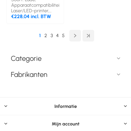
Apparaatcompatibiliteit:
Laser/LED-printer,
Merkcompatibiliteit:
€228,04 incl. BTW
Brother,
Compatibiliteit: HL-
L8360CDW, HL-
1
2
3
4
5
L9310CDW, HL-
L9310CDWT, MFC-
L8900CDW, MFC-
L9570CDW, MFC-
Categorie
L9570CDWT, Kleur van
het product: Grijs
Fabrikanten
Informatie
Mijn account