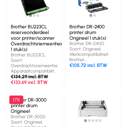
Brother BU223CL
Brother DR-2400
reserveonderdeel
printer drum
voor printer/scanner
Origineel 1 stuk(s)
Overdrachtsriemeenheid
Brother DR-2400.
Soort: Origineel,
1 stuk(s)
Merkcompatibiliteit:
Brother BU223CL.
Brother,
Soort:
Compatibiliteit: HL-
€105,72 incl. BTW
Overdrachtsriemeenheid,
L2310D HL-L2350DW
Apparaatcompatibiliteit:
HL-L2357DW HL-
Multifunctioneel,
€134,29 incl. BTW
L2370DN HL-L2375DW
Merkcompatibiliteit:
€133,69 incl. BTW
DCP-L2510D DCP-
Brother,
L2530DW DCP-
Compatibiliteit: HL-
L2537DW.... Breedte:
L3210CW, HL-
Brother DR-3000
17%
124 mm, Diepte: 172
L3230CDW, HL-
printer drum
mm, Hoogte: 353 mm.
L3270CDW, HL-
Origineel
Gewicht verpakking:
L3290CDW, MFC-
Brother DR-3000.
858 g. Pallet
L3710CW, MFC-
Soort: Origineel,
brutohoogte: 16,2 cm,
L3750CDW and MFC-